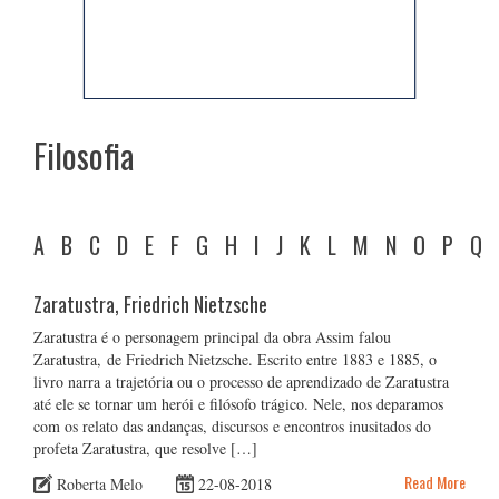
Filosofia
A
B
C
D
E
F
G
H
I
J
K
L
M
N
O
P
Q
Zaratustra, Friedrich Nietzsche
Zaratustra é o personagem principal da obra Assim falou
Zaratustra, de Friedrich Nietzsche. Escrito entre 1883 e 1885, o
livro narra a trajetória ou o processo de aprendizado de Zaratustra
até ele se tornar um herói e filósofo trágico. Nele, nos deparamos
com os relato das andanças, discursos e encontros inusitados do
profeta Zaratustra, que resolve […]
Read More
Roberta Melo
22-08-2018