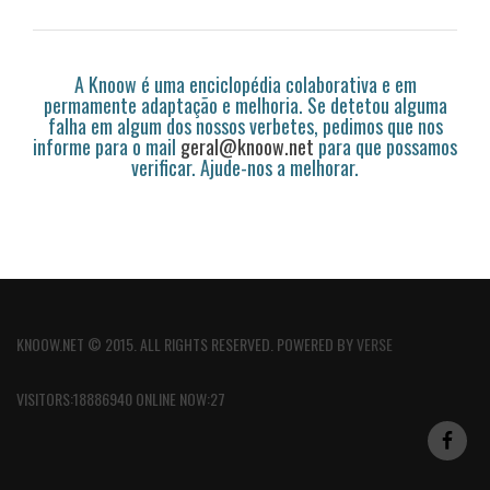
A Knoow é uma enciclopédia colaborativa e em
permamente adaptação e melhoria. Se detetou alguma
falha em algum dos nossos verbetes, pedimos que nos
informe para o mail
geral@knoow.net
para que possamos
verificar. Ajude-nos a melhorar.
KNOOW.NET © 2015. ALL RIGHTS RESERVED. POWERED BY
VERSE
VISITORS:18886940 ONLINE NOW:27