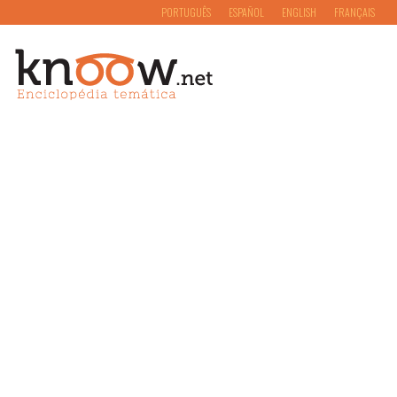
PORTUGUÊS
ESPAÑOL
ENGLISH
FRANÇAIS