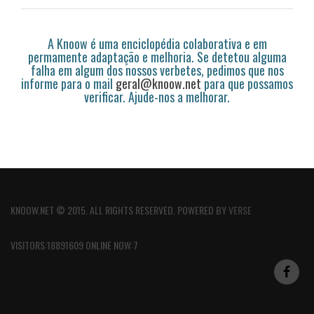
A Knoow é uma enciclopédia colaborativa e em
permamente adaptação e melhoria. Se detetou alguma
falha em algum dos nossos verbetes, pedimos que nos
informe para o mail
geral@knoow.net
para que possamos
verificar. Ajude-nos a melhorar.
KNOOW.NET © 2015. ALL RIGHTS RESERVED. POWERED BY
VERSE
VISITORS:18891609 ONLINE NOW:7