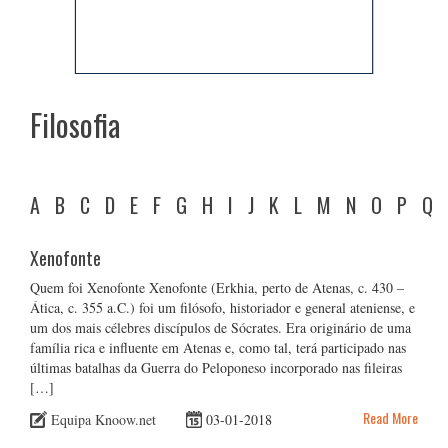
Filosofia
A
B
C
D
E
F
G
H
I
J
K
L
M
N
O
P
Q
Xenofonte
Quem foi Xenofonte Xenofonte (Erkhia, perto de Atenas, c. 430 –
Ática, c. 355 a.C.) foi um filósofo, historiador e general ateniense, e
um dos mais célebres discípulos de Sócrates. Era originário de uma
família rica e influente em Atenas e, como tal, terá participado nas
últimas batalhas da Guerra do Peloponeso incorporado nas fileiras
[…]
Read More
Equipa Knoow.net
03-01-2018