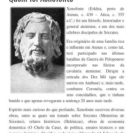
Xenofonte (Erkhia, perto de
Atenas, c. 430 – Ática, c. 355
a.C.) foi um filósofo, historiador e
general ateniense, e um dos mais
célebres discípulos de Sócrates.
Era originário de uma família rica
e influente em Atenas e, como tal,
terá participado nas últimas
batalhas da Guerra do Peloponeso
incorporado nas fileiras da
cavalaria ateniense. Dirigiu a
retirada dos Dez Mil (que ele
narrou em Anábase) e, mais tarde,
combateu Coronéia, contra os
seus concidadãos, que o tinham
banido e que apenas revogaram a sentença 20 anos mais tarde.
Espírito mais curioso do que profundo, Xenofonte escreveu diversas
obras, entre as quais um tratado sobre Sócrates (Memórias de
Sócrates), relatos históricos (Helénicas), obras de economia
doméstica (O Chefe da Casa), de política, ensaios técnicos e um