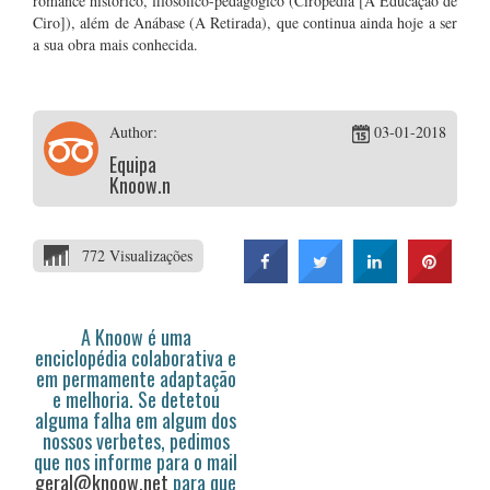
romance histórico, filosófico-pedagógico (Ciropedia [A Educação de
Ciro]), além de Anábase (A Retirada), que continua ainda hoje a ser
a sua obra mais conhecida.
Author:
03-01-2018
Equipa
Knoow.net
772 Visualizações
A Knoow é uma
enciclopédia colaborativa e
em permamente adaptação
e melhoria. Se detetou
alguma falha em algum dos
nossos verbetes, pedimos
que nos informe para o mail
geral@knoow.net
para que