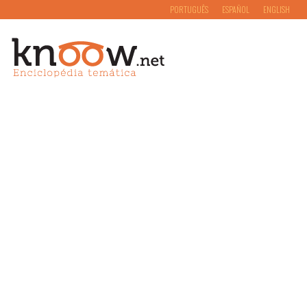
PORTUGUÊS
ESPAÑOL
ENGLISH