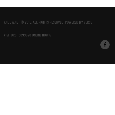
KNOOW.NET © 2015. ALL RIGHTS RESERVED. POWERED BY
VERSE
VISITORS:18899628 ONLINE NOW:6