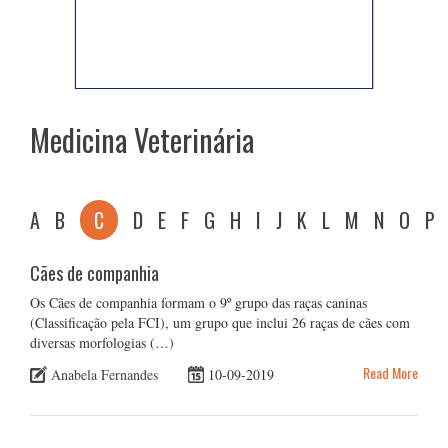
Medicina Veterinária
A
B
C
D
E
F
G
H
I
J
K
L
M
N
O
P
Cães de companhia
Os Cães de companhia formam o 9º grupo das raças caninas
(Classificação pela FCI), um grupo que inclui 26 raças de cães com
diversas morfologias (…)
Read More
Anabela Fernandes
10-09-2019