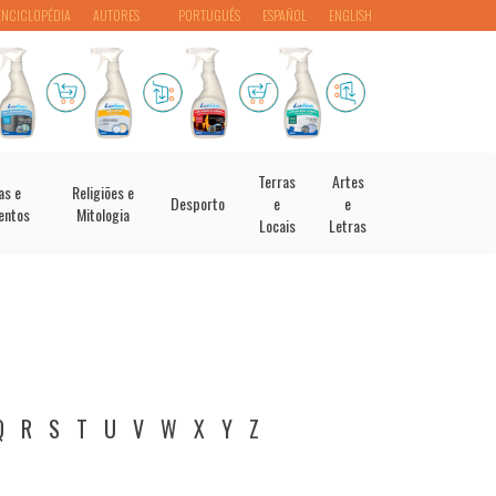
ENCICLOPÉDIA
AUTORES
PORTUGUÊS
ESPAÑOL
ENGLISH
Terras
Artes
as e
Religiões e
Desporto
e
e
entos
Mitologia
Locais
Letras
Q
R
S
T
U
V
W
X
Y
Z