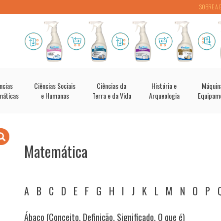
SOBRE A 
ncias
Ciências Sociais
Ciências da
História e
Máquin
máticas
e Humanas
Terra e da Vida
Arqueologia
Equipam
Matemática
A
B
C
D
E
F
G
H
I
J
K
L
M
N
O
P
Ábaco (Conceito, Definição, Significado, O que é)