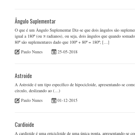
Ângulo Suplementar
O que é um Ângulo Suplementar Diz-se que dois ângulos são suplement
igual a 180º (ou π radianos), ou seja, dois ângulos que quando soma
80º são suplementares dado que 100º + 80º = 180º; […]
Paulo Nunes
25-05-2018
Astroide
A Astroide é um tipo específico de hipocicloide, apresentando-se co
círculo, deslizando ao (…)
Paulo Nunes
01-12-2015
Cardioide
A cardioide é uma epicicloide de uma única ponta, apresentando-se 