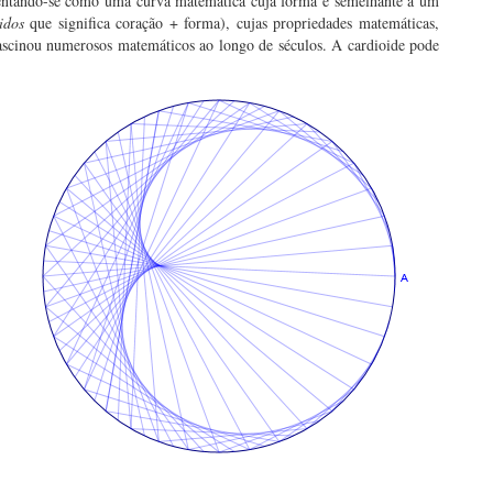
sentando-se como uma curva matemática cuja forma é semelhante a um
idos
que significa coração + forma), cujas propriedades matemáticas,
 fascinou numerosos matemáticos ao longo de sécu
los. A cardioide pode