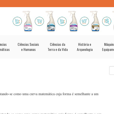
ncias
Ciências Sociais
Ciências da
História e
Máquin
máticas
e Humanas
Terra e da Vida
Arqueologia
Equipam
entando-se como uma curva matemática cuja forma é semelhante a um