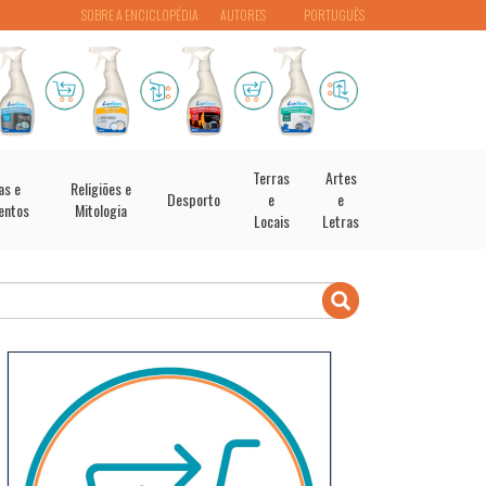
SOBRE A ENCICLOPÉDIA
AUTORES
PORTUGUÊS
Terras
Artes
as e
Religiões e
Desporto
e
e
entos
Mitologia
Locais
Letras