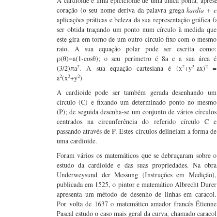
A cardioide é uma epicicloide de uma única ponta, apre
coração (o seu nome deriva da palavra grega
kardia
+
e
aplicações práticas e beleza da sua representação gráfica
ser obtida traçando um ponto num círculo à medida que
este gira em torno de um outro círculo fixo com o mesmo
raio. A sua equação polar pode ser escrita como:
ρ(θ)=a(1-cosθ); o seu perímetro é 8a e a sua área é
2
2
2
2
(3/2)πa
. A sua equação cartesiana é (x
+y
-ax)
=
2
2
2
a
(x
+y
)
A cardioide pode ser também gerada desenhando um
círculo (C) e fixando um determinado ponto no mesmo
(P); de seguida desenha-se um conjunto de vários círculos
centrados na circunferência do referido círculo C e
passando através de P. Estes círculos delineiam a forma de
uma cardioide.
Foram vários os matemáticos que se debruçaram sobre o
estudo da cardioide e das suas propriedades. Na obra
Underweysund der Messung (Instruções em Medição),
publicada em 1525, o pintor e matemático Albrecht Durer
apresenta um método de desenho de linhas em caracol.
Por volta de 1637 o matemático amador francês Étienne
Pascal estudo o caso mais geral da curva, chamado caracol