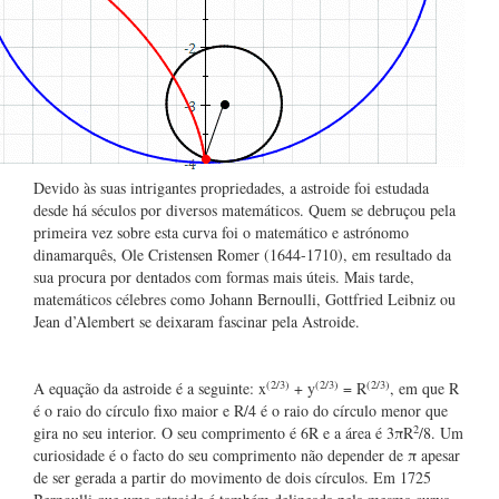
Devido às suas intrigantes propriedades, a astroide foi estudada
desde há séculos por diversos matemáticos. Quem se debruçou pela
primeira vez sobre esta curva foi o matemático e astrónomo
dinamarquês, Ole Cristensen Romer (1644-1710), em resultado da
sua procura por dentados com formas mais úteis. Mais tarde,
matemáticos célebres como Johann Bernoulli, Gottfried Leibniz ou
Jean d’Alembert se deixaram fascinar pela Astroide.
(2/3)
(2/3)
(2/3)
A equação da astroide é a seguinte: x
+ y
= R
, em que R
é o raio do círculo fixo maior e R/4 é o raio do círculo menor que
2
gira no seu interior. O seu comprimento é 6R e a área é 3πR
/8. Um
curiosidade é o facto do seu comprimento não depender de π apesar
de ser gerada a partir do movimento de dois círculos. Em 1725