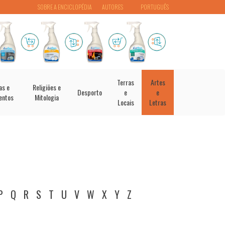
SOBRE A ENCICLOPÉDIA
AUTORES
PORTUGUÊS
Terras
Artes
as e
Religiões e
Desporto
e
e
entos
Mitologia
Locais
Letras
P
Q
R
S
T
U
V
W
X
Y
Z