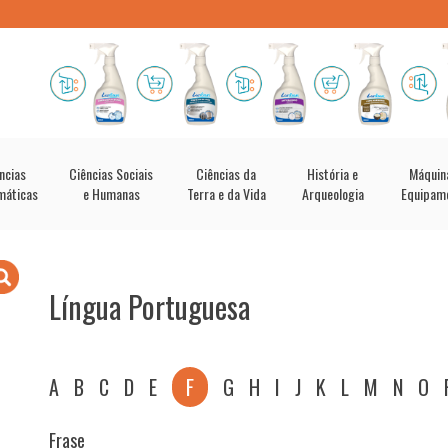
ncias
Ciências Sociais
Ciências da
História e
Máquin
máticas
e Humanas
Terra e da Vida
Arqueologia
Equipam
Língua Portuguesa
A
B
C
D
E
F
G
H
I
J
K
L
M
N
O
Frase