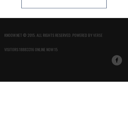
KNOOW.NET © 2015. ALL RIGHTS RESERVED. POWERED BY
VERSE
VISITORS:18883316 ONLINE NOW:15