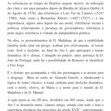
As referências ao tempo da História surgem através: da indicação
dos vinte e um anos passados depois da Batalha de Alcácer-Quibir (4
de Agosto de 1578); das referências a Luís Vaz de Camões (1524?
-1580), bem como a Bernardim Ribeiro (1482?-1552?) e à sua
importância, alguns anos depois da sua morte; referências sociais e
políticas relativamente à presença de governadores; referência à
peste negra; referência à vontade de independência política.
Na obra, os pressentimentos de D. Madalena, de que a estabilidade
familiar pode estar em perigo, acabam por, efetivamente, se tornar
reais. Será o incêndio, no final do Ato I, que antecipará a tensão
dramática. Já o clímax, é atingido no palácio, antes pertença de D.
João de Portugal, onde há a possibilidade do Romeiro se identificar
a Frei Jorge.
É o destino que acompanha a vida das personagens e as arrasta para
a desgraça. Bem ao estilo de Almeida Garrett, e obedecendo à
lógica do teatro clássico, a trama culmina num desfecho dramático,
com a morte, efetiva, de Maria e a morte para o mundo de D.
Madalena e de D. Manuel.
A ação passa-se em III atos, divididos em XII cenas, sendo que o
Ato I se desenrola numa “câmara antiga, ornada com todo o luxo e
caprichosa elegância dos princípios do século XVII”, concretamente,