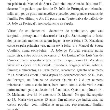
no palácio de Manuel de Sousa Coutinho, em Almada. Já o Ato II,
decorre “no palácio que fora de D. João de Portugal, em Almada;
salão antigo, de gosto melancólico e pesado, com grandes retratos de
família. Por último, o Ato III passa-se na “parte baixa do palácio de
D. João de Portugal”, nomeadamente na capela.
Vários são os elementos detentores de simbolismo, que vão
surgindo, pressagiando o desenrolar da ação. São exemplos: o facto
dos principais momentos terem lugar à sexta-feira ( D. Madalena
casou-se pela primeira vez, numa sexta feira; viu Manuel de Sousa
Coutinho numa sexta-feira; D. João de Portugal regressa numa
sexta-feira, entre outros); os versos d´”Os Lusíadas” de Luís Vaz de
Camões dizem respeito a Inês de Castro que como D. Madalena
vivia uma época de felicidade, quando a desgraça recaiu sobre a
família; a numerologia é, igualmente, recorrente. Quanto ao número
7: D. Madalena casou 7 anos depois do desaparecimento de D. João
de Portugal, na Batalha de Alcácer Quibir. O 7 é um número
relacionado com o ciclo lunar, bem como com o ciclo vital e está
intimamente ligado ao destino e à fatalidade. Quanto ao número 14,
D. Madalena vive há 14 anos com D. Manuel. No que diz respeito
ao 13, Maria vive apenas 13 anos. Um número que indica azar, na
crença popular, com influências negativas, representando limites
naturais.