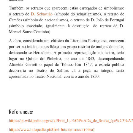
Também, os retratos que aparecem, estão carregados de simbolismo:
o retrato de
D. Sebastião
(símbolo do sebastianismo), o retrato de
Camões (símbolo do nacionalismo), o retrato de D. João de Portugal
(símbolo associado, igualmente, à destruição, do retrato de D.
Manuel Sousa Coutinho).
A obra, considerada um clássico da Literatura Portuguesa, começou
por ser no início apenas lida a um grupo restrito de amigos do autor,
destacando-se Herculano. A primeira representação em teatro, teria
lugar na Quinta do Pinheiro, no ano de 1843, desempenhando
Almeida Garrett o papel de Telmo. Em 1847, a estreia pública
decorreria no Teatro do Salitre. Já a peça na íntegra, seria
apresentada no Teatro Nacional, corria o ano de 1850.
References:
https://pt.wikipedia.org/wiki/Frei_Lu%C3%ADs_de_Sousa_(pe%C3%A7a
https://www.infopedia.pt/$frei-luis-de-sousa-(obra)