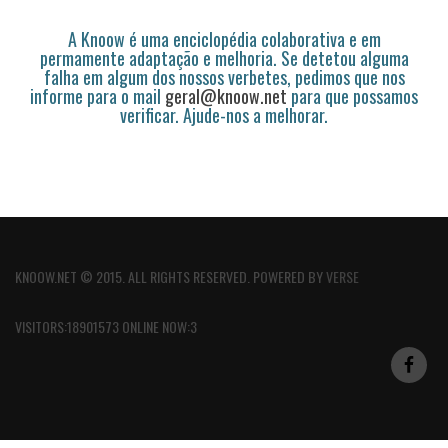
A Knoow é uma enciclopédia colaborativa e em
permamente adaptação e melhoria. Se detetou alguma
falha em algum dos nossos verbetes, pedimos que nos
informe para o mail
geral@knoow.net
para que possamos
verificar. Ajude-nos a melhorar.
KNOOW.NET © 2015. ALL RIGHTS RESERVED. POWERED BY
VERSE
VISITORS:18901573 ONLINE NOW:3