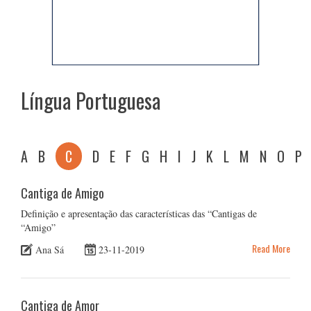
Língua Portuguesa
A
B
C
D
E
F
G
H
I
J
K
L
M
N
O
P
Cantiga de Amigo
Definição e apresentação das características das “Cantigas de
“Amigo”
Read More
Ana Sá
23-11-2019
Cantiga de Amor