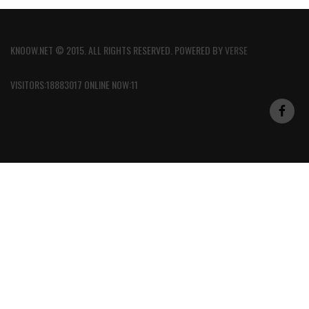
KNOOW.NET © 2015. ALL RIGHTS RESERVED. POWERED BY
VERSE
VISITORS:18883017 ONLINE NOW:11