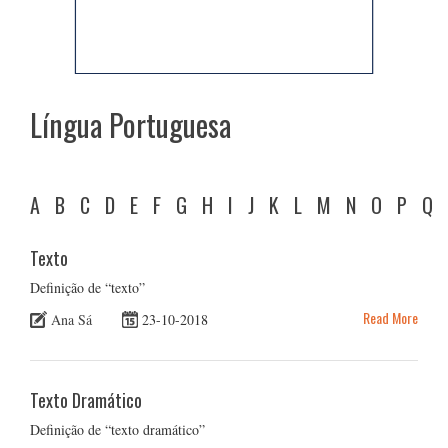
Língua Portuguesa
A
B
C
D
E
F
G
H
I
J
K
L
M
N
O
P
Q
Texto
Definição de “texto”
Read More
Ana Sá
23-10-2018
Texto Dramático
Definição de “texto dramático”