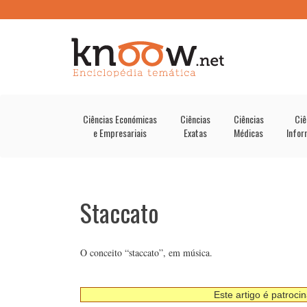
Ciências Económicas
Ciências
Ciências
Ciê
e Empresariais
Exatas
Médicas
Infor
Staccato
O conceito “staccato”, em música.
Este artigo é patroci