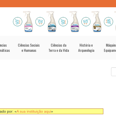
ncias
Ciências Sociais
Ciências da
História e
Máquin
máticas
e Humanas
Terra e da Vida
Arqueologia
Equipam
nado por: «
A sua instituição aqui
»