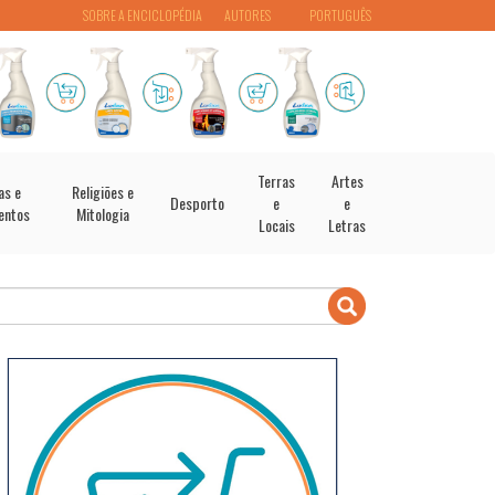
SOBRE A ENCICLOPÉDIA
AUTORES
PORTUGUÊS
Terras
Artes
as e
Religiões e
Desporto
e
e
entos
Mitologia
Locais
Letras