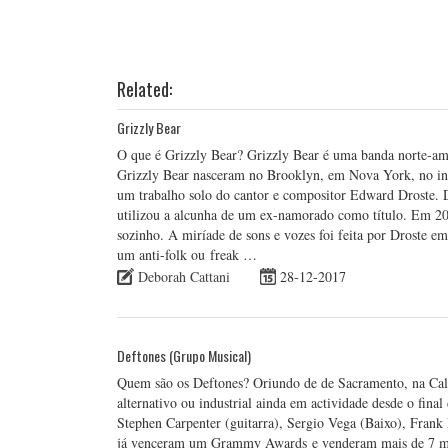
Related:
Grizzly Bear
O que é Grizzly Bear? Grizzly Bear é uma banda norte-amer
Grizzly Bear nasceram no Brooklyn, em Nova York, no incí
um trabalho solo do cantor e compositor Edward Droste. D
utilizou a alcunha de um ex-namorado como título. Em 20
sozinho. A miríade de sons e vozes foi feita por Droste em 
um anti-folk ou freak …
Deborah Cattani
28-12-2017
Deftones (Grupo Musical)
Quem são os Deftones? Oriundo de de Sacramento, na Cali
alternativo ou industrial ainda em actividade desde o fina
Stephen Carpenter (guitarra), Sergio Vega (Baixo), Frank
já venceram um Grammy Awards e venderam mais de 7 milh