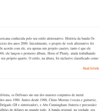
icana conhecida pelo seu estilo aleternativo. História da banda Os
cio dos anos 2000. Inicialmente, o projeto de rock alternativo foi
e acordo com ele, era apenas um projeto caseiro, tanto é que ele
04, ele lançou o primeiro álbum, Horn of Plenty, ainda trabalhando
seu próprio quarto. O estilo, na altura, foi inclusive classificado como
Read Article
fórnia, os Deftones são um dos maiores conjuntos de metal
l dos anos 1980. Juntos desde 1988, Chino Moreno (vocais e guitarra),
 Delgado (DJ e sintetizador), e Abe Cunningham (bateria e percussão)
ões de dólares no mundo todo. A banda original, na verdade, era