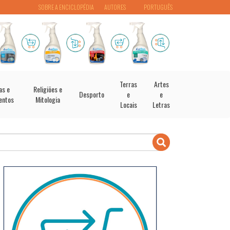
SOBRE A ENCICLOPÉDIA
AUTORES
PORTUGUÊS
Terras
Artes
as e
Religiões e
Desporto
e
e
entos
Mitologia
Locais
Letras