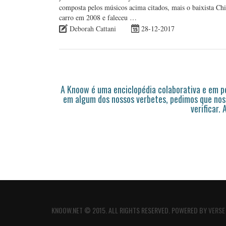
composta pelos músicos acima citados, mais o baixista C
carro em 2008 e faleceu …
Deborah Cattani
28-12-2017
A Knoow é uma enciclopédia colaborativa e em 
em algum dos nossos verbetes, pedimos que nos
verificar.
KNOOW.NET © 2015. ALL RIGHTS RESERVED. POWERED BY
VERSE