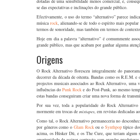
dotadas de uma sensibilidade menos comercial, e, consequ
se das expectativas e inclinações do grande público.
Efectivamente, o uso do termo “alternativo” parece indica
música
rock
, alienando-se de todo o espírito mais popula
termos de sonoridade, mas também em termos de contexto 
Hoje em dia a palavra “alternativo” é comummente assoc
grande público, mas que acabam por ganhar alguma atençã
Origens
O Rock Alternativo floresceu integralmente do panora
decorrer da década de oitenta. Bandas como os R.E.M. e
projectos musicais associados ao Rock Alternativo, uma
influências do
Punk Rock
e do Post-Punk, ao mesmo tempo
estas bandas conseguiram criar uma nova forma de trans
Por sua vez, toda a popularidade do Rock Alternativo 
mormente em trocas de
mixtapes
, em revistas dedicadas a
Como tal, o Rock Alternativo permaneceria no desconhecid
por géneros como o
Glam Rock
ou o
Synthpop
típico do
acima, os Hüsker Dü, e os The Cure, que teriam algum su
oportunidade de assinar contracto com grandes produtoras