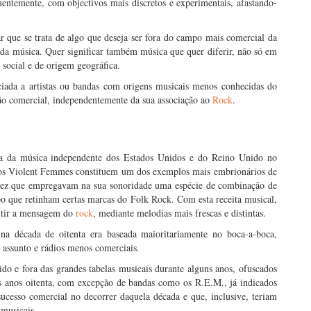
entemente, com objectivos mais discretos e experimentais, afastando-
r que se trata de algo que deseja ser fora do campo mais comercial da
r da música. Quer significar também música que quer diferir, não só em
social e de origem geográfica.
iada a artistas ou bandas com origens musicais menos conhecidas do
o comercial, independentemente da sua associação ao
Rock
.
ma da música independente dos Estados Unidos e do Reino Unido no
 os Violent Femmes constituem um dos exemplos mais embrionários de
 vez que empregavam na sua sonoridade uma espécie de combinação de
 que retinham certas marcas do Folk Rock. Com esta receita musical,
mitir a mensagem do
rock
, mediante melodias mais frescas e distintas.
na década de oitenta era baseada maioritariamente no boca-a-boca,
o assunto e rádios menos comerciais.
o e fora das grandes tabelas musicais durante alguns anos, ofuscados
s anos oitenta, com excepção de bandas como os R.E.M., já indicados
cesso comercial no decorrer daquela década e que, inclusive, teriam
 musicais.