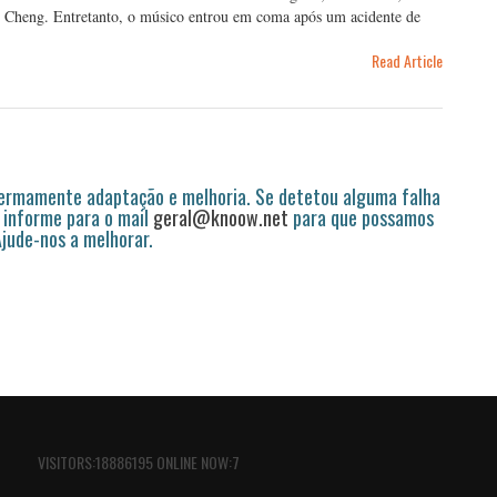
hi Cheng. Entretanto, o músico entrou em coma após um acidente de
Read Article
permamente adaptação e melhoria. Se detetou alguma falha
 informe para o mail
geral@knoow.net
para que possamos
 Ajude-nos a melhorar.
VISITORS:18886195 ONLINE NOW:7