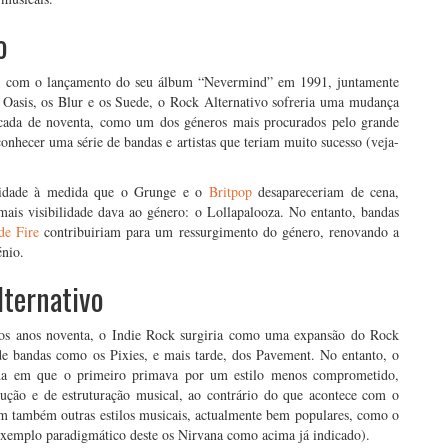
o
a
com o lançamento do seu álbum “Nevermind” em 1991, juntamente
Oasis, os Blur e os Suede, o Rock Alternativo sofreria uma mudança
 década de noventa, como um dos géneros mais procurados pelo grande
onhecer uma série de bandas e artistas que teriam muito sucesso (veja-
aridade à medida que o Grunge e o
Britpop
desapareceriam de cena,
ais visibilidade dava ao género: o Lollapalooza. No entanto, bandas
de Fire
contribuiriam para um ressurgimento do género, renovando a
énio.
lternativo
dos anos noventa, o Indie Rock surgiria como uma expansão do Rock
 de bandas como os Pixies, e mais tarde, dos Pavement. No entanto, o
ida em que o primeiro primava por um estilo menos comprometido,
dução e de estruturação musical, ao contrário do que acontece com o
m também outras estilos musicais, actualmente bem populares, como o
xemplo paradigmático deste os Nirvana como acima já indicado).