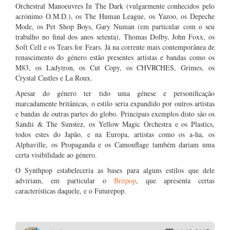
Orchestral Manoeuvres In The Dark (vulgarmente conhecidos pelo
acrónimo O.M.D.), os The Human League, os Yazoo, os Depeche
Mode, os Pet Shop Boys, Gary Numan (em particular com o seu
trabalho no final dos anos setenta), Thomas Dolby, John Foxx, os
Soft Cell e os Tears for Fears. Já na corrente mais contemporânea de
renascimento do género estão presentes artistas e bandas como os
M83, os Ladytron, os Cut Copy, os CHVRCHES, Grimes, os
Crystal Castles e La Roux.
Apesar do género ter tido uma génese e personificação
marcadamente britânicas, o estilo seria expandido por outros artistas
e bandas de outras partes do globo. Principais exemplos disto são os
Sandii & The Sunstez, os Yellow Magic Orchestra e os Plastics,
todos estes do Japão, e na Europa, artistas como os a-ha, os
Alphaville, os Propaganda e os Camouflage também dariam uma
certa visibilidade ao género.
O Synthpop estabeleceria as bases para alguns estilos que dele
adviriam, em particular o
Britpop
, que apresenta certas
características daquele, e o Futurepop.