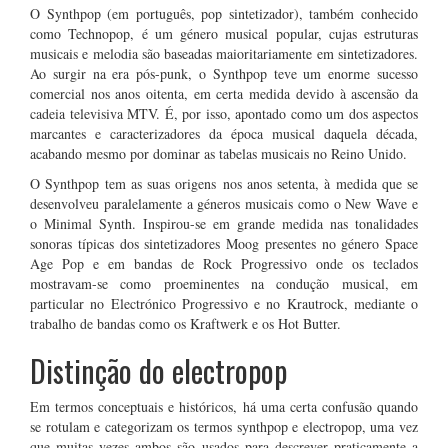
O Synthpop (em português, pop sintetizador), também conhecido
como Technopop, é um género musical popular, cujas estruturas
musicais e melodia são baseadas maioritariamente em sintetizadores.
Ao surgir na era pós-punk, o Synthpop teve um enorme sucesso
comercial nos anos oitenta, em certa medida devido à ascensão da
cadeia televisiva MTV. É, por isso, apontado como um dos aspectos
marcantes e caracterizadores da época musical daquela década,
acabando mesmo por dominar as tabelas musicais no Reino Unido.
O Synthpop tem as suas origens nos anos setenta, à medida que se
desenvolveu paralelamente a géneros musicais como o New Wave e
o Minimal Synth. Inspirou-se em grande medida nas tonalidades
sonoras típicas dos sintetizadores Moog presentes no género Space
Age Pop e em bandas de Rock Progressivo onde os teclados
mostravam-se como proeminentes na condução musical, em
particular no Electrónico Progressivo e no Krautrock, mediante o
trabalho de bandas como os Kraftwerk e os Hot Butter.
Distinção do electropop
Em termos conceptuais e históricos, há uma certa confusão quando
se rotulam e categorizam os termos synthpop e electropop, uma vez
que muitas vezes ambos são usados para descrever praticamente a