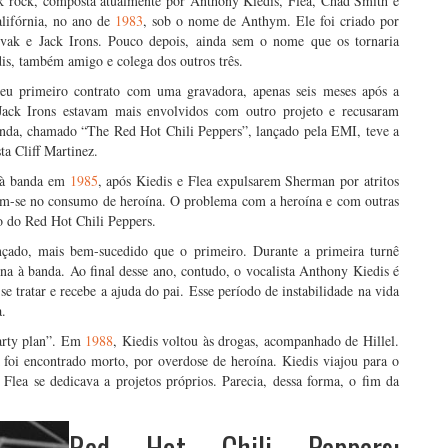
k rock, composta atualmente por Anthony Kiedis, Flea, Chad Smith e
lifórnia, no ano de
1983
, sob o nome de Anthym. Ele foi criado por
lovak e Jack Irons. Pouco depois, ainda sem o nome que os tornaria
s, também amigo e colega dos outros três.
seu primeiro contrato com uma gravadora, apenas seis meses após a
Jack Irons estavam mais envolvidos com outro projeto e recusaram
anda, chamado “The Red Hot Chili Peppers”, lançado pela EMI, teve a
ta Cliff Martinez.
a à banda em
1985
, após Kiedis e Flea expulsarem Sherman por atritos
ndam-se no consumo de heroína. O problema com a heroína e com outras
o do Red Hot Chili Peppers.
nçado, mais bem-sucedido que o primeiro. Durante a primeira turnê
orna à banda. Ao final desse ano, contudo, o vocalista Anthony Kiedis é
e tratar e recebe a ajuda do pai. Esse período de instabilidade na vida
a.
party plan”. Em
1988
, Kiedis voltou às drogas, acompanhado de Hillel.
k foi encontrado morto, por overdose de heroína. Kiedis viajou para o
 Flea se dedicava a projetos próprios. Parecia, dessa forma, o fim da
Red Hot Chili Peppers: