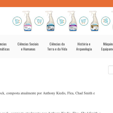
ncias
Ciências Sociais
Ciências da
História e
Máquin
máticas
e Humanas
Terra e da Vida
Arqueologia
Equipam
rock, composta atualmente por Anthony Kiedis, Flea, Chad Smith e