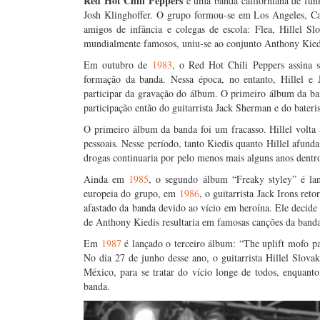
Red Hot Chili Peppers
é uma banda californiana de fun
Josh Klinghoffer. O grupo formou-se em Los Angeles, Ca
amigos de infância e colegas de escola: Flea, Hillel S
mundialmente famosos, uniu-se ao conjunto Anthony Kiedi
Em outubro de
1983
, o Red Hot Chili Peppers assina 
formação da banda. Nessa época, no entanto, Hillel e 
participar da gravação do álbum. O primeiro álbum da b
participação então do guitarrista Jack Sherman e do bateris
O primeiro álbum da banda foi um fracasso. Hillel volt
pessoais. Nesse período, tanto Kiedis quanto Hillel afu
drogas continuaria por pelo menos mais alguns anos dentr
Ainda em
1985
, o segundo álbum “Freaky styley” é la
europeia do grupo, em
1986
, o guitarrista Jack Irons ret
afastado da banda devido ao vício em heroína. Ele decide s
de Anthony Kiedis resultaria em famosas canções da band
Em
1987
é lançado o terceiro álbum: “The uplift mofo 
No dia 27 de junho desse ano, o guitarrista Hillel Slova
México, para se tratar do vício longe de todos, enquanto
banda.