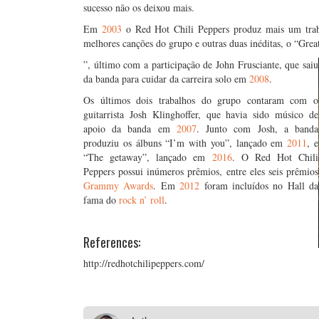
sucesso não os deixou mais.
Em
2003
o Red Hot Chili Peppers produz mais um trab
melhores canções do grupo e outras duas inéditas, o “Grea
”, último com a participação de John Frusciante, que saiu
da banda para cuidar da carreira solo em
2008
.
Os últimos dois trabalhos do grupo contaram com o
guitarrista Josh Klinghoffer, que havia sido músico de
apoio da banda em
2007
. Junto com Josh, a banda
produziu os álbuns “I’m with you”, lançado em
2011
, e
“The getaway”, lançado em
2016
. O Red Hot Chili
Peppers possui inúmeros prêmios, entre eles seis prêmios
Grammy Awards
. Em
2012
foram incluídos no Hall da
fama do
rock n’ roll
.
References:
http://redhotchilipeppers.com/