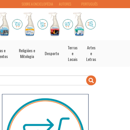
SOBRE A ENCICLOPÉDIA
AUTORES
PORTUGUÊS
Terras
Artes
as e
Religiões e
Desporto
e
e
entos
Mitologia
Locais
Letras