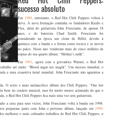
sucesso absoluto
Em
1989
, entretanto, o Red Hot Chili Peppers voltou à
ativa. A nova formação continha os fundadores Kiedis e
Flea, além do guitarrista John Frusciante, de apenas 18
anos, e do baterista Chad Smith. Frusciante foi
considerado na época um clone de Hillel, devido à
química com a banda e a forma como tocava e se movia
no palco. Nesse ano venderam mais de cinco milhões de
cópias do seu quarto álbum: “Mother’s milk”.
Em
1991
, agora com a gravadora Warner, o Red Hot
trabalho até então: “Blood sugar sex magik”. Um sucesso mundial, o
anda a uma exaustiva turnê mundial. John Frusciante não aguentou a
nda. O sexto e mais melancólico álbum dos Chili Peppers, “One hot
tiu bem no cenário musical, mas foi muito menos aclamado do que o
nda, o Red Hot Chili Peppers fica mais uma vez sem guitarrista.
do a cura para seus vícios, John Frusciante volta à banda em 1998.
embros preparam junto com John o próximo álbum, lançado em
1999
:
 dos melhores e mais cultuados trabalhos do Red Hot Chili Peppers, o