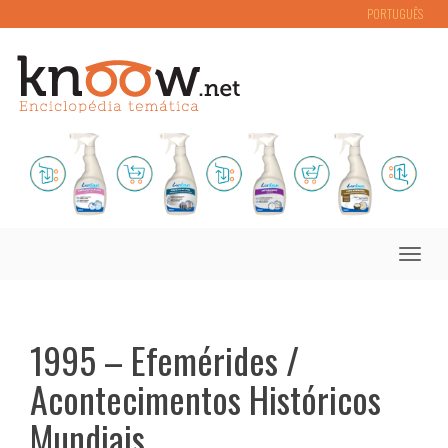
PORTUGUÊS
Toggle
naviga
1995 – Efemérides /
Acontecimentos Históricos
Mundiais