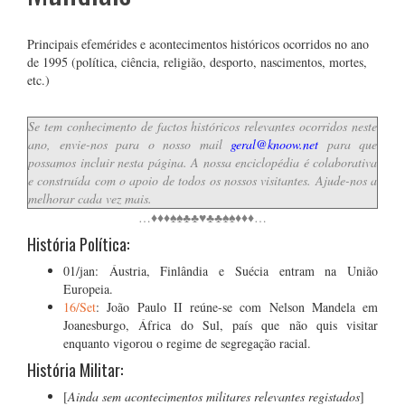
Principais efemérides e acontecimentos históricos ocorridos no ano
de 1995 (política, ciência, religião, desporto, nascimentos, mortes,
etc.)
Se tem conhecimento de factos históricos relevantes ocorridos neste
ano, envie-nos para o nosso mail
geral@knoow.net
para que
possamos incluir nesta página. A nossa enciclopédia é colaborativa
e construída com o apoio de todos os nossos visitantes. Ajude-nos a
melhorar cada vez mais.
…♦♦♦♠♠♣♣♥♣♣♠♠♦♦♦…
História Política:
01/jan: Áustria, Finlândia e Suécia entram na União
Europeia.
16/Set
: João Paulo II reúne-se com Nelson Mandela em
Joanesburgo, África do Sul, país que não quis visitar
enquanto vigorou o regime de segregação racial.
História Militar:
[
Ainda sem acontecimentos militares relevantes registados
]