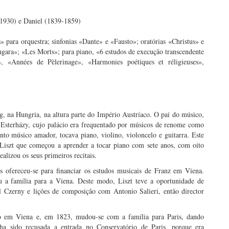
-1930) e Daniel (1839-1859)
 para orquestra; sinfonias «Dante» e «Fausto»; oratórias «Christus» e
gara»; «Les Morts»; para piano, «6 estudos de execução transcendente
», «Années de Pèlerinage», «Harmonies poétiques et réligieuses»,
, na Hungria, na altura parte do Império Austríaco. O pai do músico,
e Esterházy, cujo palácio era frequentado por músicos de renome como
 músico amador, tocava piano, violino, violoncelo e guitarra. Este
 Liszt que começou a aprender a tocar piano com sete anos, com oito
alizou os seus primeiros recitais.
 ofereceu-se para financiar os estudos musicais de Franz em Viena.
 a família para a Viena. Deste modo, Liszt teve a oportunidade de
l Czerny e lições de composição com Antonio Salieri, então director
so em Viena e, em 1823, mudou-se com a família para Paris, dando
a sido recusada a entrada no Conservatório de Paris, porque era