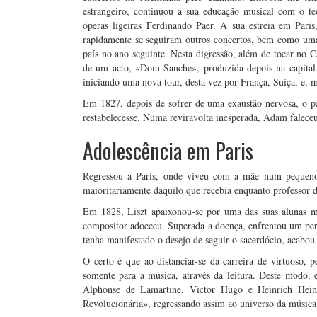
estrangeiro, continuou a sua educação musical com o t
óperas ligeiras Ferdinando Paer. A sua estreia em Par
rapidamente se seguiram outros concertos, bem como uma v
país no ano seguinte. Nesta digressão, além de tocar no C
de um acto, «Dom Sanche», produzida depois na capital
iniciando uma nova tour, desta vez por França, Suíça, e, m
Em 1827, depois de sofrer de uma exaustão nervosa, o p
restabelecesse. Numa reviravolta inesperada, Adam faleceu 
Adolescência em Paris
Regressou a Paris, onde viveu com a mãe num pequeno 
maioritariamente daquilo que recebia enquanto professor d
Em 1828, Liszt apaixonou-se por uma das suas alunas ma
compositor adoeceu. Superada a doença, enfrentou um pe
tenha manifestado o desejo de seguir o sacerdócio, acabou
O certo é que ao distanciar-se da carreira de virtuoso, 
somente para a música, através da leitura. Deste modo, 
Alphonse de Lamartine, Victor Hugo e Heinrich Hein
Revolucionária», regressando assim ao universo da música