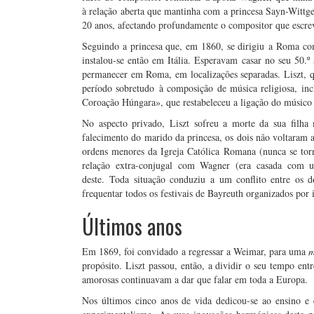
à relação aberta que mantinha com a princesa Sayn-Wittgen
20 anos, afectando profundamente o compositor que escr
Seguindo a princesa que, em 1860, se dirigiu a Roma com
instalou-se então em Itália. Esperavam casar no seu 50.º
permanecer em Roma, em localizações separadas. Liszt, que
período sobretudo à composição de música religiosa, inc
Coroação Húngara», que restabeleceu a ligação do músico à
No aspecto privado, Liszt sofreu a morte da sua filh
falecimento do marido da princesa, os dois não voltaram 
ordens menores da Igreja Católica Romana (nunca se torn
relação extra-conjugal com Wagner (era casada com 
deste. Toda situação conduziu a um conflito entre os d
frequentar todos os festivais de Bayreuth organizados por 
Últimos anos
Em 1869, foi convidado a regressar a Weimar, para uma
m
propósito. Liszt passou, então, a dividir o seu tempo e
amorosas continuavam a dar que falar em toda a Europa.
Nos últimos cinco anos de vida dedicou-se ao ensino e