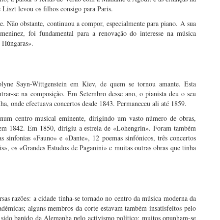
iszt levou os filhos consigo para Paris.
ge. Não obstante, continuou a compor, especialmente para piano. A sua
meninez, foi fundamental para a renovação do interesse na música
s Húngaras».
olyne Sayn-Wittgenstein em Kiev, de quem se tornou amante. Esta
ntrar-se na composição. Em Setembro desse ano, o pianista deu o seu
ha, onde efectuava concertos desde 1843. Permaneceu ali até 1859.
num centro musical eminente, dirigindo um vasto número de obras,
 em 1842. Em 1850, dirigiu a estreia de «Lohengrin». Foram também
as sinfonias «Fauno» e «Dante», 12 poemas sinfónicos, três concertos
is», os «Grandes Estudos de Paganini» e muitas outras obras que tinha
sas razões: a cidade tinha-se tornado no centro da música moderna da
cadémicas; alguns membros da corte estavam também insatisfeitos pelo
a sido banido da Alemanha pelo activismo político; muitos opunham-se