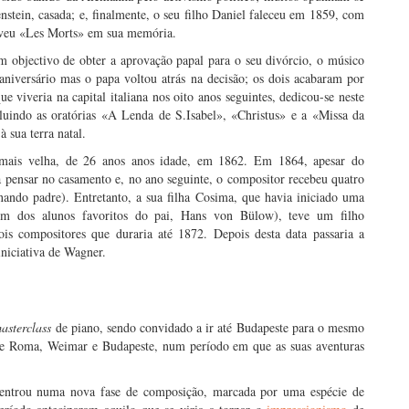
stein, casada; e, finalmente, o seu filho Daniel faleceu em 1859, com
eveu «Les Morts» em sua memória.
 objectivo de obter a aprovação papal para o seu divórcio, o músico
 aniversário mas o papa voltou atrás na decisão; os dois acabaram por
 viveria na capital italiana nos oito anos seguintes, dedicou-se neste
luindo as oratórias «A Lenda de S.Isabel», «Christus» e a «Missa da
 sua terra natal.
a mais velha, de 26 anos anos idade, em 1862. Em 1864, apesar do
a pensar no casamento e, no ano seguinte, o compositor recebeu quatro
ando padre). Entretanto, a sua filha Cosima, que havia iniciado uma
um dos alunos favoritos do pai, Hans von Bülow), teve um filho
ois compositores que duraria até 1872. Depois desta data passaria a
iniciativa de Wagner.
asterclass
de piano, sendo convidado a ir até Budapeste para o mesmo
ntre Roma, Weimar e Budapeste, num período em que as suas aventuras
 entrou numa nova fase de composição, marcada por uma espécie de