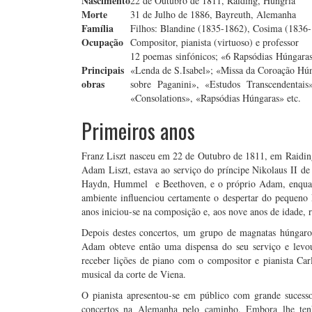
Nascimento
22 de Outubro de 1811, Raiding, Hungria
Morte
31 de Julho de 1886, Bayreuth, Alemanha
Família
Filhos: Blandine (1835-1862), Cosima (1836
Ocupação
Compositor, pianista (virtuoso) e professor
12 poemas sinfónicos; «6 Rapsódias Húngaras»
Principais
«Lenda de S.Isabel»; «Missa da Coroação Hún
obras
sobre Paganini», «Estudos Transcendentais
«Consolations», «Rapsódias Húngaras» etc.
Primeiros anos
Franz Liszt nasceu em 22 de Outubro de 1811, em Raiding
Adam Liszt, estava ao serviço do príncipe Nikolaus II d
Haydn, Hummel e Beethoven, e o próprio Adam, enquanto
ambiente influenciou certamente o despertar do pequeno
anos iniciou-se na composição e, aos nove anos de idade, re
Depois destes concertos, um grupo de magnatas húngaros
Adam obteve então uma dispensa do seu serviço e levou
receber lições de piano com o compositor e pianista Car
musical da corte de Viena.
O pianista apresentou-se em público com grande suces
concertos na Alemanha pelo caminho. Embora lhe tenh