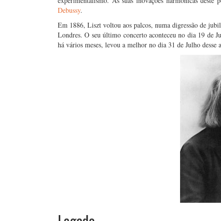
experimentalismo. As suas inovações harmónicas deste p
Debussy
.
Em 1886, Liszt voltou aos palcos, numa digressão de jubile
Londres. O seu último concerto aconteceu no dia 19 de Ju
há vários meses, levou a melhor no dia 31 de Julho desse an
Legado