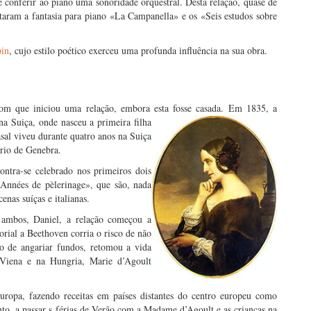
e conferir ao piano uma sonoridade orquestral. Desta relação, quase de
taram a fantasia para piano «La Campanella» e os «Seis estudos sobre
pin
, cujo estilo poético exerceu uma profunda influência na sua obra.
om que iniciou uma relação, embora esta fosse
casada. Em 1835, a
a Suiça, onde nasceu a primeira filha
sal viveu durante quatro anos na Suiça
ório de Genebra.
ontra-se celebrado nos primeiros dois
«Années de pèlerinage», que são, nada
nas suíças e italianas.
 ambos, Daniel, a relação começou a
orial a Beethoven corria o risco de não
vo de angariar fundos, retomou a vida
 Viena e na Hungria, Marie d’Agoult
Europa, fazendo receitas em países distantes do centro europeu como
nto, a passar s férias de Verão com a Madame d’Agoult e as crianças na