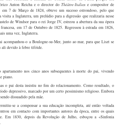
eórico Anton Reicha e o director do
Théâtre-Italien
e compositor de
is, em 7 de Março de 1824, obteve um sucesso estrondoso, pelo que
isita a Inglaterra, um prelúdio para a digressão
que realizaria nesse
astelo de Windsor para o rei Jorge IV, estreou a abertura da sua ópera
 francesa, em 17 de Outubro de 1825. Regressou à estrada em 1826,
ais uma vez, Inglaterra.
ai acompanhou-o a Boulogne-su-Mer, junto ao mar, para que Liszt se
ali devido à febre tifóide.
apartamento nos cinco anos subsequentes à morte do pai, vivendo
e piano.
s o pai desta insistiu no fim do relacionamento. Como resultado, o
ríodo depressivo, marcado por um certo pessimismo religioso. Embora
 sendo dissuadido pela mãe.
permitiu-se a compensar a sua educação incompleta, até então voltada
entrou em contacto com importantes autores da época, entre os quais
e. Em 1830, depois da Revolução de Julho, esboçou a «Sinfonia
.