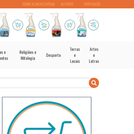
SOBRE A ENCICLOPÉDIA
AUTORES
PORTUGUÊS
Terras
Artes
as e
Religiões e
Desporto
e
e
entos
Mitologia
Locais
Letras