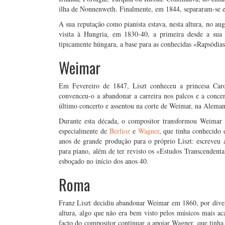
ilha de Nonnenweth. Finalmente, em 1844, separaram-se e L
A sua reputação como pianista estava, nesta altura, no au
visita à Hungria, em 1830-40, a primeira desde a sua 
tipicamente húngara, a base para as conhecidas «Rapsódia
Weimar
Em Fevereiro de 1847, Liszt conheceu a princesa Car
convenceu-o a abandonar a carreira nos palcos e a conce
último concerto e assentou na corte de Weimar, na Aleman
Durante esta década, o compositor transformou Weimar 
especialmente de
Berlioz
e
Wagner
, que tinha conhecido
anos de grande produção para o próprio Liszt: escreveu 
para piano, além de ter revisto os «Estudos Transcendenta
esboçado no início dos anos 40.
Roma
Franz Liszt decidiu abandonar Weimar em 1860, por diver
altura, algo que não era bem visto pelos músicos mais a
facto do compositor continuar a apoiar Wagner, que tinh