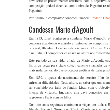
nova série de procedimentos artísticos, com o objectivo d
competição poderá dizer-se, com a obra de Paganini resul
Paganini».
Por último, o compositor conheceu também
Frédéric Cho
Condessa Marie d’Agoult
Em 1833, Liszt conheceu a condessa Marie d’Agoult, c
condessa abandonou o marido e juntou-se ao compositor n
do casal, Blandine. Dois anos depois, nasceu Cosima. O ca
e na Itália. O compositor ensinava na altura no Conservat
Este período da sua vida, a lado de Marie d’Agoult, enc
livros de peças para piano colectivamente chamadas de 
mais nada menos, do que evocações poéticas de paisagens/ce
Em 1839, e apesar do nascimento do terceiro filho de
enfrentar dificuldades. Nesta altura, ao saber que um mem
ser concluído por falta de fundos, Liszt, com o objecti
intensa de virtuoso. Enquanto este dava concertos em
regressou a Paris com os filhos.
Nos oito anos seguintes continuou a viajar por toda a 
Irlanda, Portugal, Turquia ou Rússia. Continuava, no enta