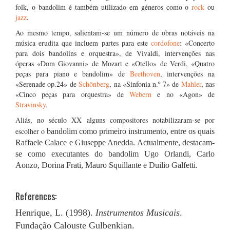
folk, o bandolim é também utilizado em géneros como o
rock
ou
jazz
.
Ao mesmo tempo, salientam-se um número de obras notáveis na
música erudita que incluem partes para este
cordofone
: «Concerto
para dois bandolins e orquestra», de Vivaldi, intervenções nas
óperas «Dom Giovanni» de Mozart e «Otello» de Verdi, «Quatro
peças para piano e bandolim» de
Beethoven
, intervenções na
«Serenade op.24» de
Schönberg
, na «Sinfonia n.º 7» de
Mahler
, nas
«Cinco peças para orquestra» de
Webern
e no «Agon» de
Stravinsky
.
Aliás, no século XX alguns compositores notabilizaram-se por
b
escolher o
andolim como primeiro instrumento,
entre os quais
Raffaele Calace e Giuseppe Anedda.
Actualmente, destacam-
se como executantes do bandolim Ugo Orlandi, Carlo
Aonzo, Dorina Frati, Mauro Squillante e Duilio Galfetti.
References:
Henrique, L. (1998).
Instrumentos Musicais
.
Fundação Calouste Gulbenkian.