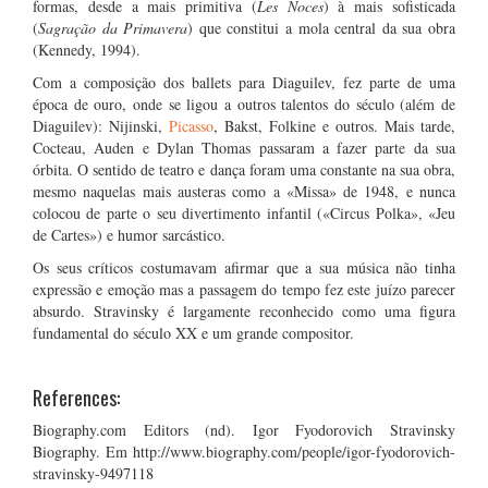
formas, desde a mais primitiva (
Les Noces
) à mais sofisticada
(
Sagração da Primavera
) que constitui a mola central da sua obra
(Kennedy, 1994).
Com a composição dos ballets para Diaguilev, fez parte de uma
época de ouro, onde se ligou a outros talentos do século (além de
Diaguilev): Nijinski,
Picasso
, Bakst, Folkine e outros. Mais tarde,
Cocteau, Auden e Dylan Thomas passaram a fazer parte da sua
órbita. O sentido de teatro e dança foram uma constante na sua obra,
mesmo naquelas mais austeras como a «Missa» de 1948, e nunca
colocou de parte o seu divertimento infantil («Circus Polka», «Jeu
de Cartes») e humor sarcástico.
Os seus críticos costumavam afirmar que a sua música não tinha
expressão e emoção mas a passagem do tempo fez este juízo parecer
absurdo. Stravinsky é largamente reconhecido como uma figura
fundamental do século XX e um grande compositor.
References:
Biography.com Editors (nd). Igor Fyodorovich Stravinsky
Biography. Em http://www.biography.com/people/igor-fyodorovich-
stravinsky-9497118