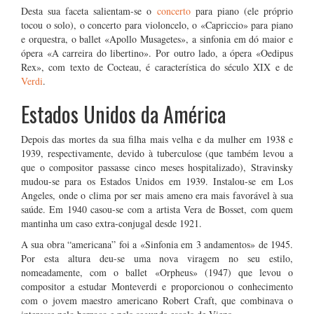
Desta sua faceta salientam-se o
concerto
para piano (ele próprio
tocou o solo), o concerto para violoncelo, o «Capriccio» para piano
e orquestra, o ballet «Apollo Musagetes», a sinfonia em dó maior e
ópera «A carreira do libertino». Por outro lado, a ópera «Oedipus
Rex», com texto de Cocteau, é característica do século XIX e de
Verdi
.
Estados Unidos da América
Depois das mortes da sua filha mais velha e da mulher em 1938 e
1939, respectivamente, devido à tuberculose (que também levou a
que o compositor passasse cinco meses hospitalizado), Stravinsky
mudou-se para os Estados Unidos em 1939. Instalou-se em Los
Angeles, onde o clima por ser mais ameno era mais favorável à sua
saúde. Em 1940 casou-se com a artista Vera de Bosset, com quem
mantinha um caso extra-conjugal desde 1921.
A sua obra “americana” foi a «Sinfonia em 3 andamentos» de 1945.
Por esta altura deu-se uma nova viragem no seu estilo,
nomeadamente, com o ballet «Orpheus» (1947) que levou o
compositor a estudar Monteverdi e proporcionou o conhecimento
com o jovem maestro americano Robert Craft, que combinava o