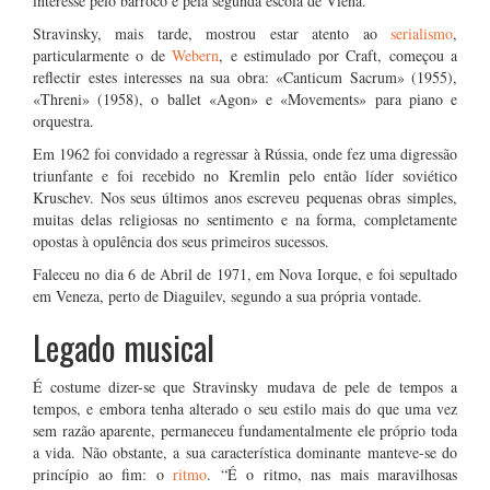
interesse pelo barroco e pela segunda escola de Viena.
Stravinsky, mais tarde, mostrou estar atento ao
serialismo
,
particularmente o de
Webern
, e estimulado por Craft, começou a
reflectir estes interesses na sua obra: «Canticum Sacrum» (1955),
«Threni» (1958), o ballet «Agon» e «Movements» para piano e
orquestra.
Em 1962 foi convidado a regressar à Rússia, onde fez uma digressão
triunfante e foi recebido no Kremlin pelo então líder soviético
Kruschev. Nos seus últimos anos escreveu pequenas obras simples,
muitas delas religiosas no sentimento e na forma, completamente
opostas à opulência dos seus primeiros sucessos.
Faleceu no dia 6 de Abril de 1971, em Nova Iorque, e foi sepultado
em Veneza, perto de Diaguilev, segundo a sua própria vontade.
Legado musical
É costume dizer-se que Stravinsky mudava de pele de tempos a
tempos, e embora tenha alterado o seu estilo mais do que uma vez
sem razão aparente, permaneceu fundamentalmente ele próprio toda
a vida. Não obstante, a sua característica dominante manteve-se do
princípio ao fim: o
ritmo
. “É o ritmo, nas mais maravilhosas