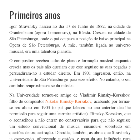
Primeiros anos
Igor Stravinsky nasceu no dia 17 de Junho de 1882, na cidade de
Oranienbaum (agora Lomonosov), na Rússia. Cresceu na cidade de
São Petersburgo, onde o pai ocupava a posição de baixo principal na
Ópera de São Petersburgo. A mãe, também ligada ao universo
musical, era uma talentosa pianista.
O compositor recebeu aulas de piano e formação musical enquanto
crescia mas os pais não queriam que este seguisse as suas pegadas e
persuadiram-no a estudar direito. Em 1901 ingressou, então, na
Universidade de São Petersburgo para esse efeito. No entanto, o seu
caminho reaproximava-se da música.
Na Universidade tornou-se amigo de Vladimir Rimsky-Korsakov,
filho do compositor
Nikolai Rimsky-Korsakov
, acabando por tornar-
se seu aluno em 1903 (o pai que faleceu no ano anterior deu-lhe
permissão para seguir uma carreira artística). Rimsky-Korsakov, que
o aconselhou a não entrar no conservatório para que não seguisse
um estudo convencional de música, ensinou-o sobretudo em
questões de orquestração. Discutia, também, as obras que Stravinsky
ia escrevendo, oferecendo sugestões, e usou da sua influência para