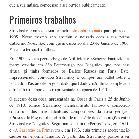
que a sua música começasse a ser ouvida publicamente.
Primeiros trabalhos
Stravinsky compôs a sua primeira
sinfonia
e
sonata
para piano em
1905. Nesse mesmo ano assumiu o noivado com a sua prima
Catherine Nossenko, com quem casou no dia 23 de Janeiro de 1906.
Viriam a ter quatro filhos.
Em 1909 as suas peças «Fogo de Artifício» e «Scherzo Fantastique»
foram ouvidas em São Petersburgo por Diaguilev que, por essa
altura, já tinha formados os Ballets Russos em Paris. Este,
impressionado, convidou Stravinsky a compor um ballet sobre a
lenda do «Pássaro de Fogo», dado que Liadov não tinha completado
o trabalho a tempo de ser apresentado na época de 1910.
O sucesso desta obra, apresentada na Ópera de Paris a 25 de Junho
de 1910, tornou Stravinsky mundialmente famoso e conhecido
como um dos mais talentosos compositores da nova geração.
«Pássaro de Fogo» foi a primeira de uma série de colaborações entre
Stravinsky e Diaguilev. Seguiram-se, então, «Petruschka», em 1911,
e
«A Sagração da Primavera»
, em 1913, cuja primeira apresentação
causou um enorme tumulto. A partir daí, Stravinsky passou a ser