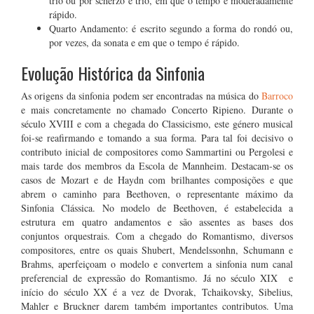
trio ou por scherzo e trio, em que o tempo é moderadamente
rápido.
Quarto Andamento: é escrito segundo a forma do rondó ou,
por vezes, da sonata e em que o tempo é rápido.
Evolução Histórica da Sinfonia
As origens da sinfonia podem ser encontradas na música do
Barroco
e mais concretamente no chamado Concerto Ripieno. Durante o
século XVIII e com a chegada do Classicismo, este género musical
foi-se reafirmando e tomando a sua forma. Para tal foi decisivo o
contributo inicial de compositores como Sammartini ou Pergolesi e
mais tarde dos membros da Escola de Mannheim. Destacam-se os
casos de Mozart e de Haydn com brilhantes composições e que
abrem o caminho para Beethoven, o representante máximo da
Sinfonia Clássica. No modelo de Beethoven, é estabelecida a
estrutura em quatro andamentos e são assentes as bases dos
conjuntos orquestrais. Com a chegado do Romantismo, diversos
compositores, entre os quais Shubert, Mendelssonhn, Schumann e
Brahms, aperfeiçoam o modelo e convertem a sinfonia num canal
preferencial de expressão do Romantismo. Já no século XIX e
início do século XX é a vez de Dvorak, Tchaikovsky, Sibelius,
Mahler e Bruckner darem também importantes contributos. Uma