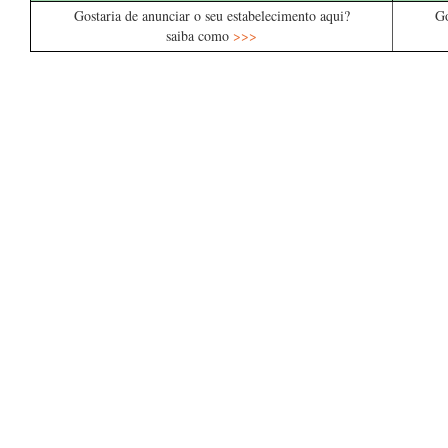
Gostaria de anunciar o seu estabelecimento aqui?
Go
saiba como
>>>
….