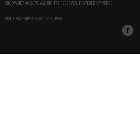
KNOOW.NET © 2015. ALL RIGHTS RESERVED. POWERED BY
VERSE
VISITORS:18882485 ONLINE NOW:8