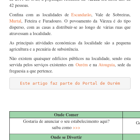
42 pessoas.
Confina com as localidades de
Escandarão
, Vale de Sobreiras,
Murtal
, Feteira e Furadouro. O povoamento da Várzea é do tipo
disperso, com as casas a distribuir-se ao longo de várias ruas que
atravessam a localidade.
As principais atividades económicas da localidade são a pequena
agricultura e a pecuária de subsistência.
Não existem quaisquer edifícios públicos na localidade, sendo esta
servida pelos serviços existentes em
Ourém
e na
Atouguia
, sede da
freguesia a que pertence.
Este artigo faz parte do Portal de Ourém
……
……
Onde Comer
Gostaria de anunciar o seu estabelecimento aqui?
Go
saiba como
>>>
Onde se Divertir