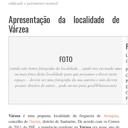
edificado e património natural.
Apresentação da localidade de
Várzea
L
FOTO
C
(ainda não temos fotografia da localidade… ajude-nos enviando uma
P
ou mais fotos desta localidade para que possamos colocar neste
C
espaço… deverá ser uma fotografia da sua autoria e não deverá
P
possuir direitos de autor… pode enviar para
geral@knoow.net
)
D
C
F
….
Várzea
é uma pequena localidade da freguesia de
Atouguia
,
concelho de
Ourém
, distrito de Santarém. De acordo com os Censos
Várzea
de 2011 do INE, a população residente na
era nesse ano de