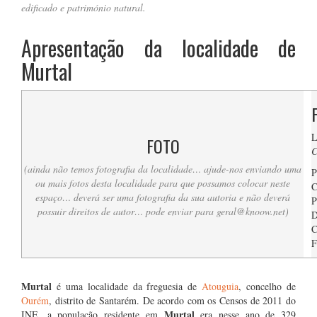
edificado e património natural.
Apresentação da localidade de
Murtal
L
FOTO
C
(ainda não temos fotografia da localidade… ajude-nos enviando uma
P
ou mais fotos desta localidade para que possamos colocar neste
C
espaço… deverá ser uma fotografia da sua autoria e não deverá
P
possuir direitos de autor… pode enviar para
geral@knoow.net
)
D
C
F
….
Murtal
é uma localidade da freguesia de
Atouguia
, concelho de
Ourém
, distrito de Santarém. De acordo com os Censos de 2011 do
Murtal
INE, a população residente em
era nesse ano de 329