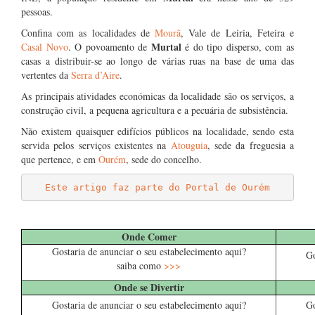
pessoas.
Confina com as localidades de
Mourã
, Vale de Leiria, Feteira e
Murtal
Casal Novo
. O povoamento de
é do tipo disperso, com as
casas a distribuir-se ao longo de várias ruas na base de uma das
vertentes da
Serra d’Aire
.
As principais atividades económicas da localidade são os serviços, a
construção civil, a pequena agricultura e a pecuária de subsistência.
Não existem quaisquer edifícios públicos na localidade, sendo esta
servida pelos serviços existentes na
Atouguia
, sede da freguesia a
que pertence, e em
Ourém
, sede do concelho.
Este artigo faz parte do Portal de Ourém
……
Onde Comer
Gostaria de anunciar o seu estabelecimento aqui?
Go
saiba como
>>>
Onde se Divertir
Gostaria de anunciar o seu estabelecimento aqui?
Go