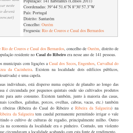
População: 141 habitantes (Censos 2011)
car neste
Coordenadas: 39°44’51.6″N 8°30’57.3″W
ão deverá
País: Portugal
oow.net
)
Distrito: Santarém
Concelho:
Ourém
Freguesia:
Rio de Couros e Casal dos Bernardos
e Rio de Couros e Casal dos Bernardos
, concelho de
Ourém
, distrito de
Casal do Ribeiro
pulação residente no
era nesse ano de 141 pessoas.
hos municipais com ligações a
Casal dos Secos
,
Engenhos
,
Carvalhal do
zea da Cacinheira
. Existem na localidade dois edifícios públicos,
esativada) e uma capela.
sas individuais, está disperso numa espécie de planalto ao longo das
casa é circundada por pequenos quintais onde são cultivados produtos
lmente para auto consumo. Existem também, junto à maioria das casas,
ais (coelhos, galinhas, porcos, ovelhas, cabras, vacas, etc.) também
 ribeiras (Ribeira do Casal do Ribeiro e
Ribeira da Salgueira
) na
Ribeira da Salgueira
tem caudal permanente permitindo irrigar o vale
itindo o cultivo de culturas de regadio, principalmente milho. Outro
cia na economia da localidade era o pinheiro. Contudo, um violento
que circundavam a localidade acabando com esta fonte de rendimento.