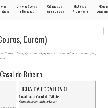
ncias
Ciências Sociais
Ciências da
História e
Máquin
máticas
e Humanas
Terra e da Vida
Arqueologia
Equipam
 Couros, Ourém)
de Couros, Ourém): caracterização sócio-económica e demográfica,
ural.
Casal do Ribeiro
FICHA DA LOCALIDADE
Casal do Ribeiro
Localidade:
Classificação: Aldeia/Lugar
nviando uma