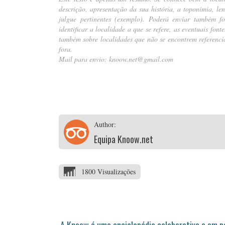
descrição, apresentação da sua história, a toponímia, le
julgue pertinentes (
exemplo
). Poderá enviar também fot
identificar a localidade a que se refere, as eventuais fon
também sobre localidades que não se encontrem referencia
fora.
Mail para envio:
knoow.net@gmail.com
Author:
Equipa Knoow.net
1800 Visualizações