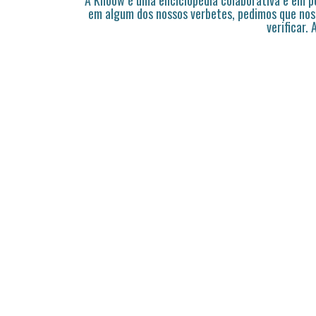
A Knoow é uma enciclopédia colaborativa e em 
em algum dos nossos verbetes, pedimos que nos
verificar.