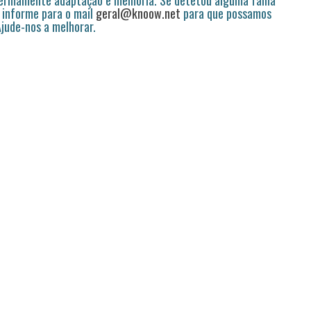
permamente adaptação e melhoria. Se detetou alguma falha
 informe para o mail
geral@knoow.net
para que possamos
 Ajude-nos a melhorar.