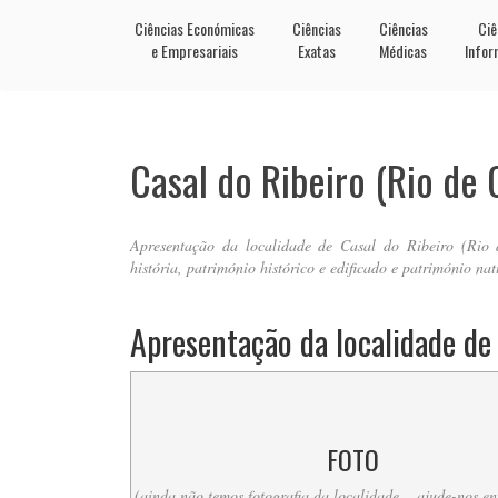
Ciências Económicas
Ciências
Ciências
Ciê
e Empresariais
Exatas
Médicas
Infor
Casal do Ribeiro (Rio de
Apresentação da localidade de Casal do Ribeiro (Rio 
história, património histórico e edificado e património nat
Apresentação da localidade de 
FOTO
(ainda não temos fotografia da localidade… ajude-nos e