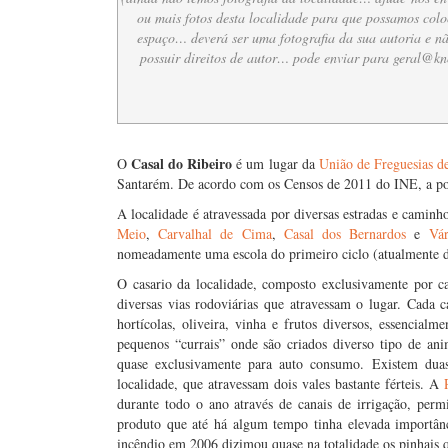
ou mais fotos desta localidade para que possamos colo
espaço… deverá ser uma fotografia da sua autoria e n
possuir direitos de autor… pode enviar para
geral@kn
….
Casal do Ribeiro
O
é um lugar da
União de Freguesias d
Santarém. De acordo com os Censos de 2011 do INE, a po
A localidade é atravessada por diversas estradas e camin
Meio
,
Carvalhal de Cima
,
Casal dos Bernardos
e
Vár
nomeadamente uma escola do primeiro ciclo (atualmente d
O casario da localidade, composto exclusivamente por ca
diversas vias rodoviárias que atravessam o lugar. Cada 
hortícolas, oliveira, vinha e frutos diversos, essencia
pequenos “currais” onde são criados diverso tipo de anim
quase exclusivamente para auto consumo. Existem duas
localidade, que atravessam dois vales bastante férteis. A
durante todo o ano através de canais de irrigação, perm
produto que até há algum tempo tinha elevada importân
incêndio em 2006 dizimou quase na totalidade os pinhais 