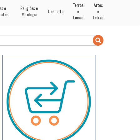
Terras
Artes
as e
Religiões e
Desporto
e
e
entos
Mitologia
Locais
Letras