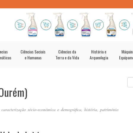
ncias
Ciências Sociais
Ciências da
História e
Máquin
máticas
e Humanas
Terra e da Vida
Arqueologia
Equipam
 Ourém)
caracterização sócio-económica e demográfica, história, património