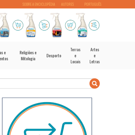
SOBRE A ENCICLOPÉDIA
AUTORES
PORTUGUÊS
Terras
Artes
as e
Religiões e
Desporto
e
e
entos
Mitologia
Locais
Letras