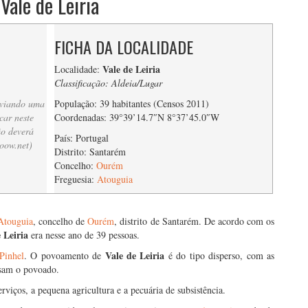
Vale de Leiria
FICHA DA LOCALIDADE
Vale de Leiria
Localidade:
Classificação: Aldeia/Lugar
nviando uma
População: 39 habitantes (Censos 2011)
car neste
Coordenadas: 39°39’14.7″N 8°37’45.0″W
ão deverá
País: Portugal
oow.net
)
Distrito: Santarém
Concelho:
Ourém
Freguesia:
Atouguia
Atouguia
, concelho de
Ourém
, distrito de Santarém. De acordo com os
 Leiria
era nesse ano de 39 pessoas.
Vale de Leiria
Pinhel
. O povoamento de
é do tipo disperso, com as
essam o povoado.
rviços, a pequena agricultura e a pecuária de subsistência.