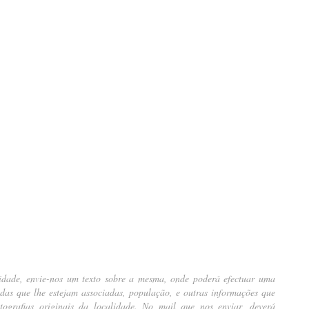
idade, envie-nos um texto sobre a mesma, onde poderá efectuar uma
ndas que lhe estejam associadas, população, e outras informações que
ografias originais da localidade. No mail que nos enviar, deverá