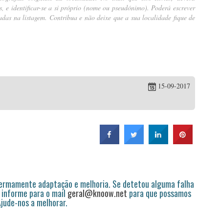
tes, e identificar-se a si próprio (nome ou pseudónimo). Poderá escrever
das na listagem. Contribua e não deixe que a sua localidade fique de
15-09-2017
permamente adaptação e melhoria. Se detetou alguma falha
 informe para o mail
geral@knoow.net
para que possamos
 Ajude-nos a melhorar.