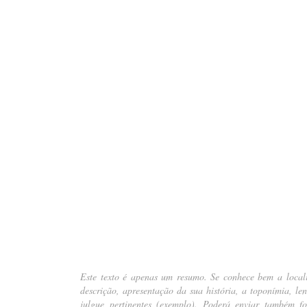
….
Este texto é apenas um resumo. Se conhece bem a local
descrição, apresentação da sua história, a toponímia, le
julgue pertinentes (
exemplo
). Poderá enviar também fot