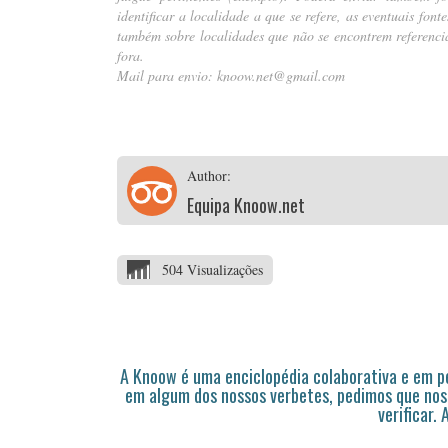
identificar a localidade a que se refere, as eventuais fon
também sobre localidades que não se encontrem referencia
fora.
Mail para envio:
knoow.net@gmail.com
.
Author:
Equipa Knoow.net
504 Visualizações
A Knoow é uma enciclopédia colaborativa e em 
em algum dos nossos verbetes, pedimos que nos
verificar.