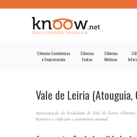
Ciências Económicas
Ciências
Ciências
Ciê
e Empresariais
Exatas
Médicas
Infor
Vale de Leiria (Atouguia,
Apresentação da localidade de Vale de Leiria (Ourém): 
histórico e edificado e património natural.