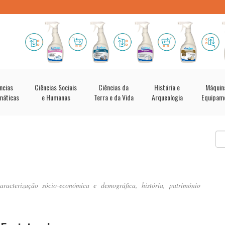
ncias
Ciências Sociais
Ciências da
História e
Máquin
máticas
e Humanas
Terra e da Vida
Arqueologia
Equipam
racterização sócio-económica e demográfica, história, património