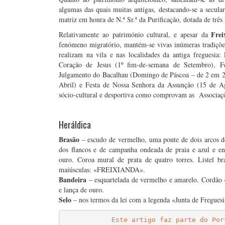
algumas das quais muitas antigas, destacando-se a secula
matriz em honra de N.ª Sr.ª da Purificação, dotada de três
Frei
Relativamente ao património cultural, e apesar da
fenómeno migratório, mantém-se vivas inúmeras tradiçõe
realizam na vila e nas localidades da antiga freguesi
Coração de Jesus (1º fim-de-semana de Setembro), F
Julgamento do Bacalhau (Domingo de Páscoa – de 2 em 2 
Abril) e Festa de Nossa Senhora da Assunção (15 de Ag
sócio-cultural e desportiva como comprovam as Associaçõe
…
Heráldica
Brasão
– escudo de vermelho, uma ponte de dois arcos d
dos flancos e de campanha ondeada de praia e azul e e
ouro. Coroa mural de prata de quatro torres. Listel b
maiúsculas: «FREIXIANDA».
Bandeira
– esquartelada de vermelho e amarelo. Cordão 
e lança de ouro.
Selo
– nos termos da lei com a legenda «Junta de Fregues
Este artigo faz parte do Por