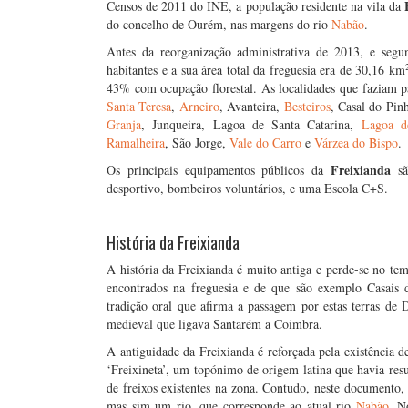
Censos de 2011 do INE, a população residente na vila da
do concelho de Ourém, nas margens do rio
Nabão
.
Antes da reorganização administrativa de 2013, e seg
habitantes e a sua área total da freguesia era de 30,16 km
43% com ocupação florestal. As localidades que faziam p
Santa Teresa
,
Arneiro
, Avanteira,
Besteiros
, Casal do Pin
Granja
, Junqueira, Lagoa de Santa Catarina,
Lagoa d
Ramalheira
, São Jorge,
Vale do Carro
e
Várzea do Bispo
.
Freixianda
Os principais equipamentos públicos da
sã
desportivo, bombeiros voluntários, e uma Escola C+S.
…
História da Freixianda
A história da Freixianda é muito antiga e perde-se no tem
encontrados na freguesia e de que são exemplo Casais 
tradição oral que afirma a passagem por estas terras de
medieval que ligava Santarém a Coimbra.
A antiguidade da Freixianda é reforçada pela existência 
‘Freixineta’, um topónimo de origem latina que havia res
de freixos existentes na zona. Contudo, neste documento,
mas sim um rio, que corresponde ao atual rio
Nabão
. N