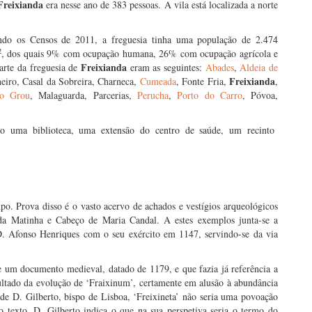
Freixianda
era nesse ano de 383 pessoas. A vila está localizada a norte
undo os Censos de 2011, a freguesia tinha uma população de 2.474
2
, dos quais 9% com ocupação humana, 26% com ocupação agrícola e
Freixianda
arte da freguesia de
eram as seguintes:
Abades
,
Aldeia de
Freixianda
heiro, Casal da Sobreira, Charneca,
Cumeada
, Fonte Fria,
,
o Grou
, Malaguarda, Parcerias,
Perucha
,
Porto do Carro
, Póvoa,
o uma biblioteca, uma extensão do centro de saúde, um recinto
po. Prova disso é o vasto acervo de achados e vestígios arqueológicos
da Matinha e Cabeço de Maria Candal. A estes exemplos junta-se a
 D. Afonso Henriques com o seu exército em 1147, servindo-se da via
de um documento medieval, datado de 1179, e que fazia já referência a
ultado da evolução de ‘Fraixinum’, certamente em alusão à abundância
 de D. Gilberto, bispo de Lisboa, ‘Freixineta’ não seria uma povoação
o texto, D. Gilberto indica o que na sua perspetiva seria o termo do