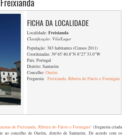
 Freixianda
FICHA DA LOCALIDADE
Freixianda
Localidade:
Classificação: Vila/Lugar
População: 383 habitantes (Censos 2011)
Coordenadas: 39°45’40.8″N 8°27’33.0″W
País: Portugal
Distrito: Santarém
Concelho:
Ourém
Freguesia:
Freixianda, Ribeira do Fárrio e Formigais
.
.
.
uesias de Freixianda, Ribeira do Fárrio e Formigais
‘ (freguesia criada
nte ao concelho de Ourém, distrito de Santarém. De acordo com os