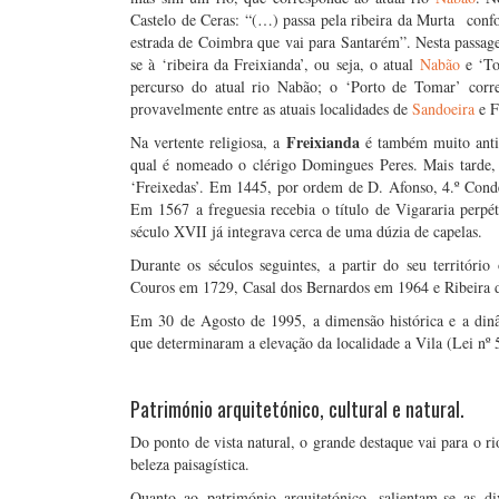
Castelo de Ceras: “(…) passa pela ribeira da Murta con
estrada de Coimbra que vai para Santarém”. Nesta passagem
se à ‘ribeira da Freixianda’, ou seja, o atual
Nabão
e ‘To
percurso do atual rio Nabão; o ‘Porto de Tomar’ corre
provavelmente entre as atuais localidades de
Sandoeira
e F
Freixianda
Na vertente religiosa, a
é também muito antig
qual é nomeado o clérigo Domingues Peres. Mais tarde,
‘Freixedas’. Em 1445, por ordem de D. Afonso, 4.º Cond
Em 1567 a freguesia recebia o título de Vigararia perpé
século XVII já integrava cerca de uma dúzia de capelas.
Durante os séculos seguintes, a partir do seu territóri
Couros em 1729, Casal dos Bernardos em 1964 e Ribeira 
Em 30 de Agosto de 1995, a dimensão histórica e a di
que determinaram a elevação da localidade a Vila (Lei nº 
…
Património arquitetónico, cultural e natural.
Do ponto de vista natural, o grande destaque vai para o r
beleza paisagística.
Quanto ao património arquitetónico, salientam-se as div