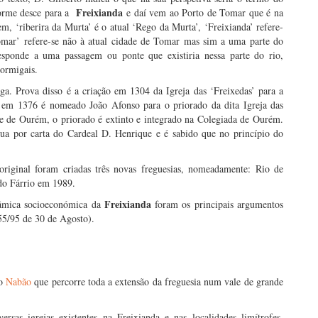
Freixianda
forme desce para a
e daí vem ao Porto de Tomar que é na
, ‘riberira da Murta’ é o atual ‘Rego da Murta’, ‘Freixianda’ refere-
mar’ refere-se não à atual cidade de Tomar mas sim a uma parte do
sponde a uma passagem ou ponte que existiria nessa parte do rio,
ormigais.
a. Prova disso é a criação em 1304 da Igreja das ‘Freixedas’ para a
 em 1376 é nomeado João Afonso para o priorado da dita Igreja das
e de Ourém, o priorado é extinto e integrado na Colegiada de Ourém.
tua por carta do Cardeal D. Henrique e é sabido que no princípio do
o original foram criadas três novas freguesias, nomeadamente: Rio de
do Fárrio em 1989.
Freixianda
nâmica socioeconómica da
foram os principais argumentos
55/95 de 30 de Agosto).
io
Nabão
que percorre toda a extensão da freguesia num vale de grande
ersas igrejas existentes na Freixianda e nas localidades limítrofes,