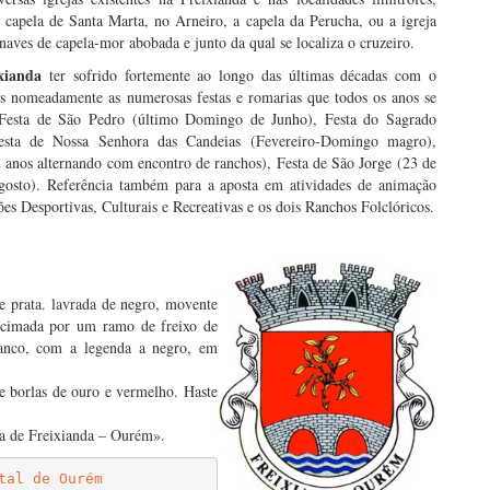
r capela de Santa Marta, no Arneiro, a capela da Perucha, ou a igreja
 naves de capela-mor abobada e junto da qual se localiza o cruzeiro.
xianda
ter sofrido fortemente ao longo das últimas décadas com o
s nomeadamente as numerosas festas e romarias que todos os anos se
a: Festa de São Pedro (último Domingo de Junho), Festa do Sagrado
esta de Nossa Senhora das Candeias (Fevereiro-Domingo magro),
anos alternando com encontro de ranchos), Festa de São Jorge (23 de
osto). Referência também para a aposta em atividades de animação
s Desportivas, Culturais e Recreativas e os dois Ranchos Folclóricos.
e prata. lavrada de negro, movente
ncimada por um ramo de freixo de
ranco, com a legenda a negro, em
e borlas de ouro e vermelho. Haste
ia de Freixianda – Ourém».
tal de Ourém