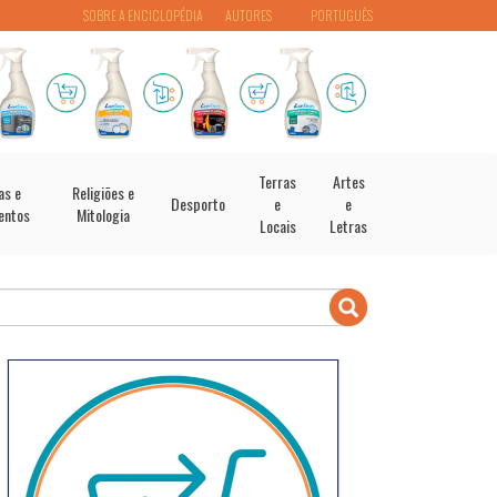
SOBRE A ENCICLOPÉDIA
AUTORES
PORTUGUÊS
Terras
Artes
as e
Religiões e
Desporto
e
e
entos
Mitologia
Locais
Letras