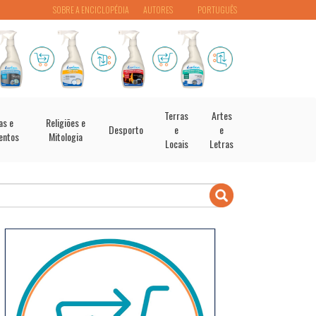
SOBRE A ENCICLOPÉDIA
AUTORES
PORTUGUÊS
Terras
Artes
as e
Religiões e
Desporto
e
e
entos
Mitologia
Locais
Letras