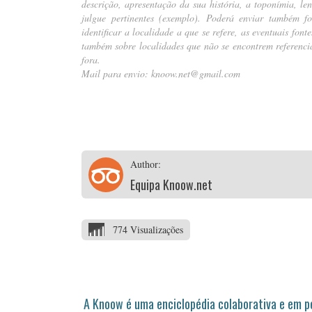
descrição, apresentação da sua história, a toponímia, le
julgue pertinentes (
exemplo
). Poderá enviar também fot
identificar a localidade a que se refere, as eventuais fon
também sobre localidades que não se encontrem referencia
fora.
Mail para envio:
knoow.net@gmail.com
…
Author:
Equipa Knoow.net
774 Visualizações
A Knoow é uma enciclopédia colaborativa e em 