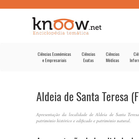
Ciências Económicas
Ciências
Ciências
Ciê
e Empresariais
Exatas
Médicas
Infor
Aldeia de Santa Teresa (
Apresentação da localidade de Aldeia de Santa Teresa 
património histórico e edificado e património natural.