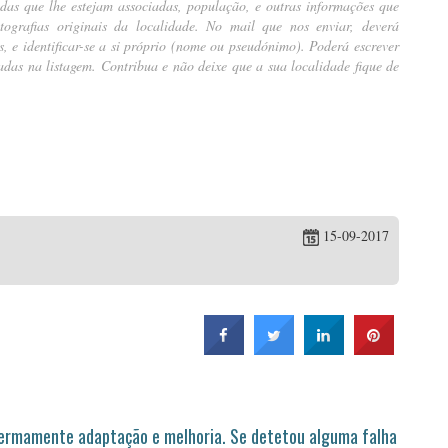
ndas que lhe estejam associadas, população, e outras informações que
ografias originais da localidade. No mail que nos enviar, deverá
tes, e identificar-se a si próprio (nome ou pseudónimo). Poderá escrever
das na listagem. Contribua e não deixe que a sua localidade fique de
15-09-2017
permamente adaptação e melhoria. Se detetou alguma falha