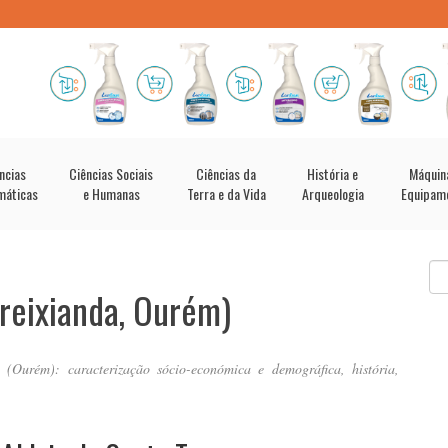
ncias
Ciências Sociais
Ciências da
História e
Máquin
máticas
e Humanas
Terra e da Vida
Arqueologia
Equipam
Freixianda, Ourém)
(Ourém): caracterização sócio-económica e demográfica, história,