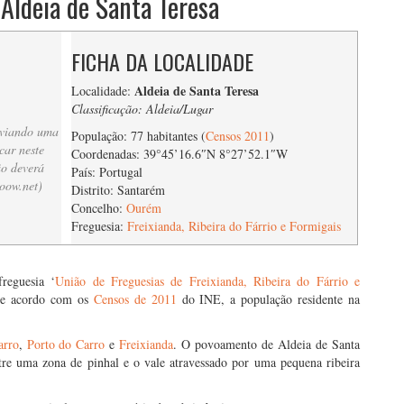
 Aldeia de Santa Teresa
FICHA DA LOCALIDADE
Aldeia de Santa Teresa
Localidade:
Classificação: Aldeia/Lugar
nviando uma
População: 77 habitantes (
Censos 2011
)
car neste
Coordenadas: 39°45’16.6″N 8°27’52.1″W
ão deverá
País: Portugal
oow.net
)
Distrito: Santarém
Concelho:
Ourém
Freguesia:
Freixianda, Ribeira do Fárrio e Formigais
reguesia ‘
União de Freguesias de Freixianda, Ribeira do Fárrio e
 De acordo com os
Censos de 2011
do INE, a população residente na
arro
,
Porto do Carro
e
Freixianda
. O povoamento de Aldeia de Santa
entre uma zona de pinhal e o vale atravessado por uma pequena ribeira