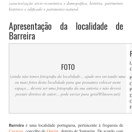
caracterização sócio-económica e demográfica, história, património
histórico e edificado e património natural.
Apresentação da localidade de
Barreira
L
FOTO
C
(ainda não temos fotografia da localidade… ajude-nos enviando uma
P
ou mais fotos desta localidade para que possamos colocar neste
C
espaço… deverá ser uma fotografia da sua autoria e não deverá
P
possuir direitos de autor… pode enviar para
geral@knoow.net
)
D
C
F
….
Barreira
é uma localidade portuguesa, pertencente à freguesia de
Caxarias
, concelho de
Ourém
, distrito de Santarém. De acordo com