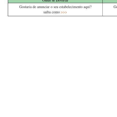
Onde se Divertir
Gostaria de anunciar o seu estabelecimento aqui?
Go
saiba como
>>>
.