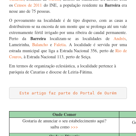
Barreira
os
Censos de 2011
do INE, a população residente na
era
nesse ano de 75 pessoas.
O povoamento na localidade é de tipo disperso, com as casas a
distribuírem-se na encosta de um monte que se prolonga até um vale
extremamente fértil irrigado por uma ribeira de caudal permanente.
Barreira
Perto da
localizam-se as localidades de
Andrés
,
Lameirinha,
Balancho
e
Faletia
. A localidade é servida por uma
estrada municipal que liga a Estrada Nacional 356, perto de
Rio de
Couros
, à Estrada Nacional 113, perto de Seiça.
Em termos de organização eclesiástica, a localidade pertence à
paróquia de Caxarias e diocese de Leiria-Fátima.
Este artigo faz parte do Portal de Ourém
……
Onde Comer
Gostaria de anunciar o seu estabelecimento aqui?
Go
saiba como
>>>