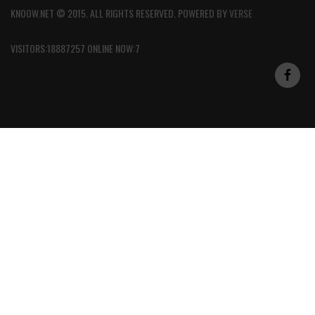
KNOOW.NET © 2015. ALL RIGHTS RESERVED. POWERED BY
VERSE
VISITORS:18887257 ONLINE NOW:7