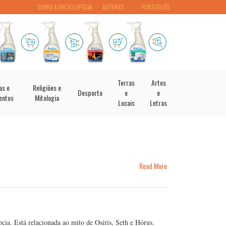
SOBRE A ENCICLOPÉDIA
AUTORES
PORTUGUÊS
Terras
Artes
as e
Religiões e
Desporto
e
e
entos
Mitologia
Locais
Letras
Read More
cia. Está relacionada ao mito de Osíris, Seth e Hórus.