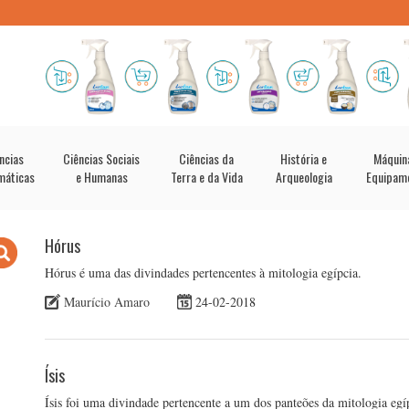
ncias
Ciências Sociais
Ciências da
História e
Máquin
máticas
e Humanas
Terra e da Vida
Arqueologia
Equipam
Hórus
Hórus é uma das divindades pertencentes à mitologia egípcia.
Maurício Amaro
24-02-2018
Ísis
Ísis foi uma divindade pertencente a um dos panteões da mitologia egíp