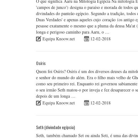
O que significa Aaru na Mitologia Egípcia Na mitologia E
'campos de junco') designa o paraíso e morada de todos qu
divindades do panteão egípcio. Segundo a tradição, todos 
Duas Verdades' e apenas aqueles cujo coração (os antigo e
pesasse exatamente o mesmo que a pluma da deusa Ma'at (qu
longa e perigoso caminho para Aaru, o …
Equipa Knoow.net
12-02-2018
Osíris
Quem foi Osíris? Osíris é um dos diversos deuses da mitol
e senhor do mundo do além. Era o filho mais velho de Ghe
como seu primeiro rei. Enquanto rei governou sabiamente o
o seu irmão Seth matou-o por inveja e fez desaparecer o s
depois de um longa …
Equipa Knoow.net
12-02-2018
Seth (divindade egípcia)
Seth, também chamado Set ou ainda Seti, é uma das divin