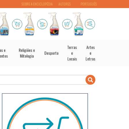
SOBRE A ENCICLOPÉDIA
AUTORES
PORTUGUÊS
Terras
Artes
as e
Religiões e
Desporto
e
e
entos
Mitologia
Locais
Letras