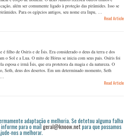
icação, além ser comumente ligado à proteção das pirâmides. Isso se
pirâmides. Para os egípcios antigos, seu nome era Inpu, …
Read Article
é filho de Osíris e de Ísis. Era considerado o deus da terra e dos
am o Sol e a Lua. O mito de Hórus se inicia com seus pais. Osíris foi
la esposa e irmã Ísis, que era protetora da magia e da natureza. O
ão, Seth, deus dos desertos. Em um determinado momento, Seth
s …
Read Article
permamente adaptação e melhoria. Se detetou alguma falha
 informe para o mail
geral@knoow.net
para que possamos
 Ajude-nos a melhorar.