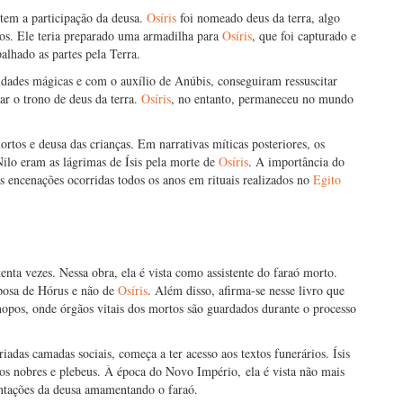
tem a participação da deusa.
Osíris
foi nomeado deus da terra, algo
tos. Ele teria preparado uma armadilha para
Osíris
, que foi capturado e
alhado as partes pela Terra.
lidades mágicas e com o auxílio de Anúbis, conseguiram ressuscitar
ar o trono de deus da terra.
Osíris
, no entanto, permaneceu no mundo
rtos e deusa das crianças. Em narrativas míticas posteriores, os
Nilo eram as lágrimas de Ísis pela morte de
Osíris
. A importância do
as encenações ocorridas todos os anos em rituais realizados no
Egito
enta vezes. Nessa obra, ela é vista como assistente do faraó morto.
sposa de Hórus e não de
Osíris
. Além disso, afirma-se nesse livro que
nopos, onde órgãos vitais dos mortos são guardados durante o processo
adas camadas sociais, começa a ter acesso aos textos funerários. Ísis
dos nobres e plebeus. À época do Novo Império, ela é vista não mais
ntações da deusa amamentando o faraó.