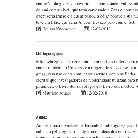
confusão, da guerra do deserto e da tempestade. Foi assim
do mal comparável, que teria contestado a Zeus o domíni
quem seria irmão e a quem passou a odiar porque a sua mulh
teve um filho, que seria Anúbis. Levado pelo ciúme, Set
Equipa Knoow.net
12-02-2018
Mitologia egípcia
Mitologia egípcia é o conjunto de narrativas míticas pert
contar o início do Universo e a origem de seus deuses por
grega, essa não conta com textos escritos, como as Eddas
escritas que investigadores da modernidade utilizam para b
pirâmides, o Livro dos sarcófagos e o Livro dos mortos. A
Maurício Amaro
12-02-2018
Anúbis
Anúbis é uma divindade pertencente à mitologia egípcia. Era
cultuado pelos egípcios antigos como deus dos mortos. Era
submundo. Era sempre representado com uma cabeça de ch