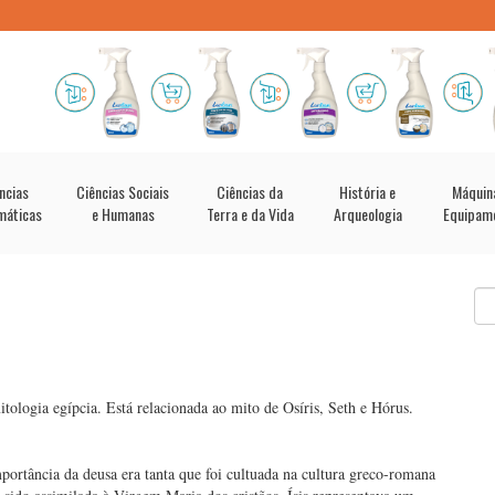
ncias
Ciências Sociais
Ciências da
História e
Máquin
máticas
e Humanas
Terra e da Vida
Arqueologia
Equipam
tologia egípcia. Está relacionada ao mito de Osíris, Seth e Hórus.
portância da deusa era tanta que foi cultuada na cultura greco-romana