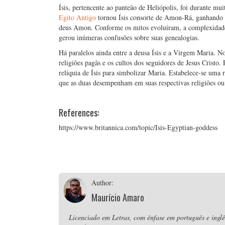
Ísis, pertencente ao panteão de Heliópolis, foi durante m
Egito Antigo
tornou Ísis consorte de Amon-Rá, ganhando o
deus Amon. Conforme os mitos evoluíram, a complexidade 
gerou inúmeras confusões sobre suas genealogias.
Há paralelos ainda entre a deusa Ísis e a Virgem Maria. No
religiões pagãs e os cultos dos seguidores de Jesus Cristo
relíquia de Ísis para simbolizar Maria. Estabelece-se uma 
que as duas desempenham em suas respectivas religiões ou
References:
https://www.britannica.com/topic/Isis-Egyptian-goddess
Author:
Maurício Amaro
Licenciado em Letras, com ênfase em português e inglê