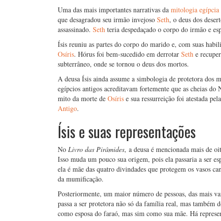
Uma das mais importantes narrativas da
mitologia egípcia
que desagradou seu irmão invejoso
Seth
, o deus dos deser
assassinado.
Seth
teria despedaçado o corpo do irmão e esp
Ísis reuniu as partes do corpo do marido e, com suas habi
Osíris
. Hórus foi bem-sucedido em derrotar
Seth
e recuper
subterrâneo, onde se tornou o deus dos mortos.
A deusa Ísis ainda assume a simbologia de protetora dos mo
egípcios antigos acreditavam fortemente que as cheias do 
mito da morte de
Osíris
e sua ressurreição foi atestada pel
Antigo
.
Ísis e suas representações
No
Livro das Pirâmides
, a deusa é mencionada mais de oit
Isso muda um pouco sua origem, pois ela passaria a ser e
ela é mãe das quatro divindades que protegem os vasos ca
da mumificação.
Posteriormente, um maior número de pessoas, das mais vari
passa a ser protetora não só da família real, mas também 
como esposa do faraó, mas sim como sua mãe. Há represe