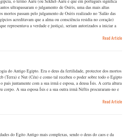
gípcia, o termo Aaru (ou Sekhet-Aaru e que em português significa
antos ultrapassaram o julgamento de Osíris, uma das mais altas
os mortos passam pelo julgamento de Osíris realizado no 'Salão das
gípcios acreditavam que a alma ou consciência residia no coração)
e representava a verdade e justiça), seriam autorizados a iniciar a
Read Article
ogia do Antigo Egipto. Era o deus da fertilidade, protector dos mortos
b (Terra) e Nut (Céu) e como tal recebeu o poder sobre todo o Egipto
 país juntamente com a sua irmã e esposa, a deusa Ísis. A certa altura
eu corpo. A sua esposa Ísis e a sua outra irmã Néftis procuraram-no e
Read Article
dades do Egito Antigo mais complexas, sendo o deus do caos e da