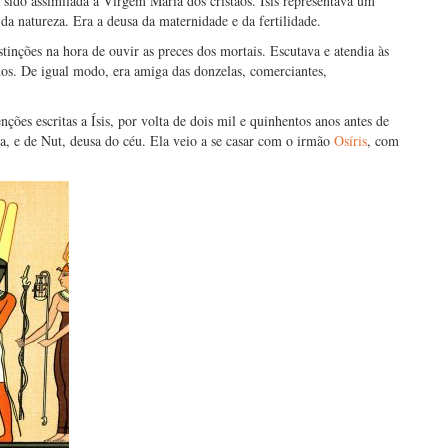
sido assimilada à Virgem Maria dos cristãos. Ísis representava um
da natureza. Era a deusa da maternidade e da fertilidade.
istinções na hora de ouvir as preces dos mortais. Escutava e atendia às
dos. De igual modo, era amiga das donzelas, comerciantes,
ções escritas a Ísis, por volta de dois mil e quinhentos anos antes de
ra, e de Nut, deusa do céu. Ela veio a se casar com o irmão
Osíris
, com