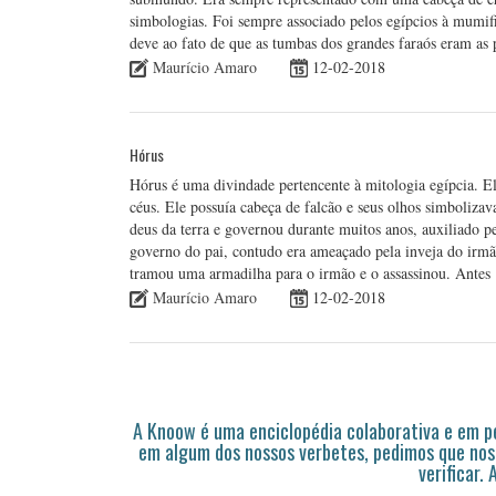
simbologias. Foi sempre associado pelos egípcios à mumif
deve ao fato de que as tumbas dos grandes faraós eram as 
Maurício Amaro
12-02-2018
Hórus
Hórus é uma divindade pertencente à mitologia egípcia. Ele 
céus. Ele possuía cabeça de falcão e seus olhos simbolizav
deus da terra e governou durante muitos anos, auxiliado pe
governo do pai, contudo era ameaçado pela inveja do irm
tramou uma armadilha para o irmão e o assassinou. Ante
Maurício Amaro
12-02-2018
A Knoow é uma enciclopédia colaborativa e em 
em algum dos nossos verbetes, pedimos que nos
verificar.