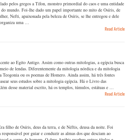
ilado pelos gregos a Tífon, monstro primordial do caos e uma entidade
o do mundo. Foi-lhe dado um papel importante no mito de Osíris, de
er, Nefti, apaixonada pela beleza de Osíris, se lhe entregou e dele
h organiza uma …
Read Article
encente ao Egito Antigo. Assim como outras mitologias, a egípcia busca
 meio de lendas. Diferentemente da mitologia nórdica e da mitologia
, a Teogonia ou os poemas de Homero. Ainda assim, há três fontes
asear seus estudos sobre a mitologia egípcia. Há o Livro das
lém desse material escrito, há os templos, túmulos, estátuas e …
Read Article
 filho de Osíris, deus da terra, e de Néftis, deusa da noite. Foi
 responsável por guiar e conduzir as almas dos que desciam ao
acal e corpo de homem. O deus Anúbis recebeu outros títulos e