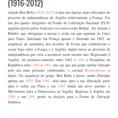
(1916-2012)
Amede Ben Bella (
1916
–
2012
) é uma das figuras mais relevantes do
processo de independência da Argélia relativamente a França. Foi
um dos quatro dirigentes da Frente de Libertação Nacional (FLN)
argelina presos pelos franceses (os outros eram Budiaf, Ait Amede e
Khider) que obrigaram a aterrar o avião em que seguiam do Cairo
para Tunes. Internado em França, apenas é libertado em 1962, na
sequência da assinatura dos acordos de Evian que estabelecem o
cessar fogo entre a França e a Argélia, dando início ao processo de
independência que viria a acontecer nesse mesmo ano. Regressado à
Argélia, foi primeiro-ministro entre 1962 e
1963
e Presidente da
República entre
1963
e
1965
, ano em que um golpe militar liderado
pelo seu mais próximo colaborador, o coronel
Boumedienne
, o
depôs. Na sequência do golpe, Ben Bella é preso, sendo libertado
apenas em
1979
. Em
1981
, dois anos após a sua libertação parte
para o exílio em Paris e em
1985
funda um novo partido: o
Movimento para a Democracia na Argélia. Regressa à Argélia em
1990
e em
1991
perde as eleições para a Frente de Salvação
Islâmica.