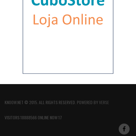
KNOOW.NET © 2015. ALL RIGHTS RESERVED. POWERED BY
VERSE
VISITORS:18888566 ONLINE NOW:17