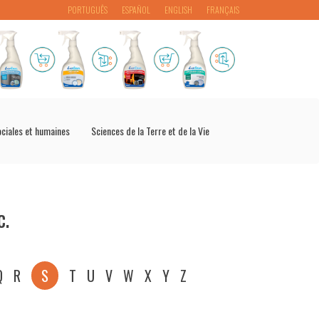
PORTUGUÊS
ESPAÑOL
ENGLISH
FRANÇAIS
ociales et humaines
Sciences de la Terre et de la Vie
c.
Q
R
S
T
U
V
W
X
Y
Z