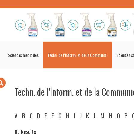
Sciences médicales
Techn. de l’Inform. et de la Communic.
Sciences s
Techn. de l'Inform. et de la Communi
A
B
C
D
E
F
G
H
I
J
K
L
M
N
O
P
No Results