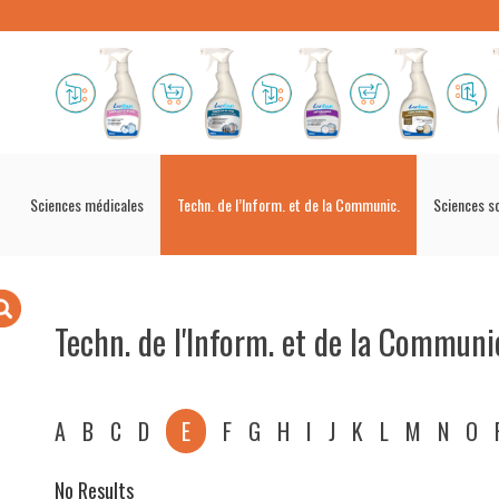
Sciences médicales
Techn. de l’Inform. et de la Communic.
Sciences s
Techn. de l'Inform. et de la Communi
A
B
C
D
E
F
G
H
I
J
K
L
M
N
O
No Results