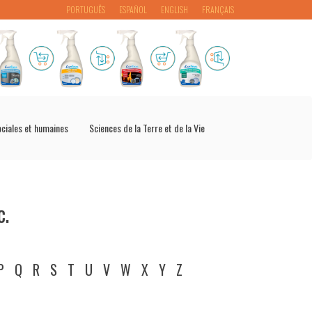
PORTUGUÊS
ESPAÑOL
ENGLISH
FRANÇAIS
ociales et humaines
Sciences de la Terre et de la Vie
c.
P
Q
R
S
T
U
V
W
X
Y
Z