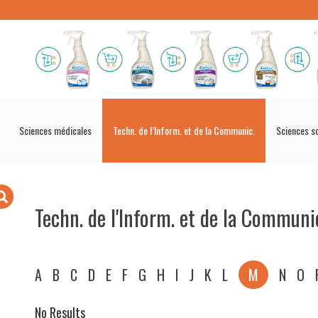
Sciences médicales
Techn. de l’Inform. et de la Communic.
Sciences s
Techn. de l'Inform. et de la Communi
A
B
C
D
E
F
G
H
I
J
K
L
M
N
O
No Results