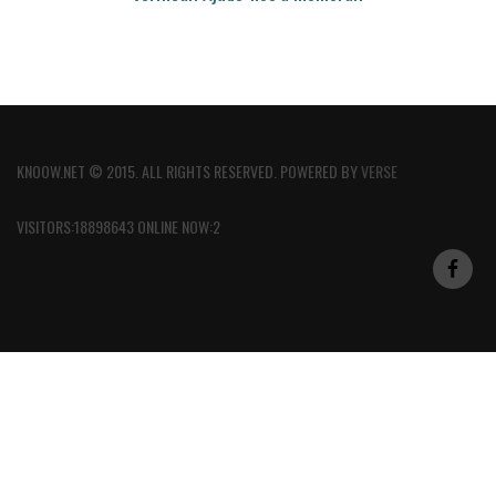
KNOOW.NET © 2015. ALL RIGHTS RESERVED. POWERED BY
VERSE
VISITORS:18898643 ONLINE NOW:2