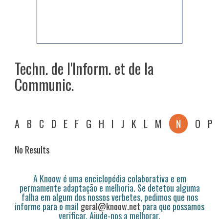
Techn. de l'Inform. et de la
Communic.
A
B
C
D
E
F
G
H
I
J
K
L
M
N
O
P
No Results
A Knoow é uma enciclopédia colaborativa e em
permamente adaptação e melhoria. Se detetou alguma
falha em algum dos nossos verbetes, pedimos que nos
informe para o mail
geral@knoow.net
para que possamos
verificar. Ajude-nos a melhorar.