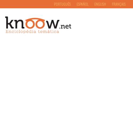
PORTUGUÊS
ESPAÑOL
ENGLISH
FRANÇAIS