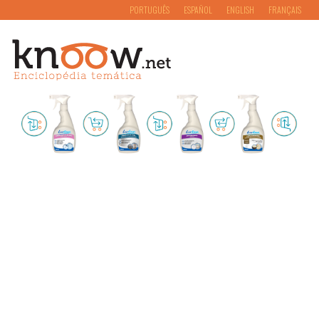
PORTUGUÊS
ESPAÑOL
ENGLISH
FRANÇAIS