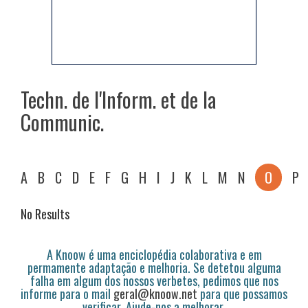
Techn. de l'Inform. et de la
Communic.
A
B
C
D
E
F
G
H
I
J
K
L
M
N
O
P
No Results
A Knoow é uma enciclopédia colaborativa e em
permamente adaptação e melhoria. Se detetou alguma
falha em algum dos nossos verbetes, pedimos que nos
informe para o mail
geral@knoow.net
para que possamos
verificar. Ajude-nos a melhorar.