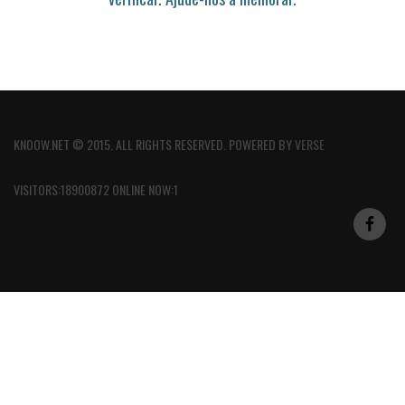
KNOOW.NET © 2015. ALL RIGHTS RESERVED. POWERED BY
VERSE
VISITORS:18900872 ONLINE NOW:1