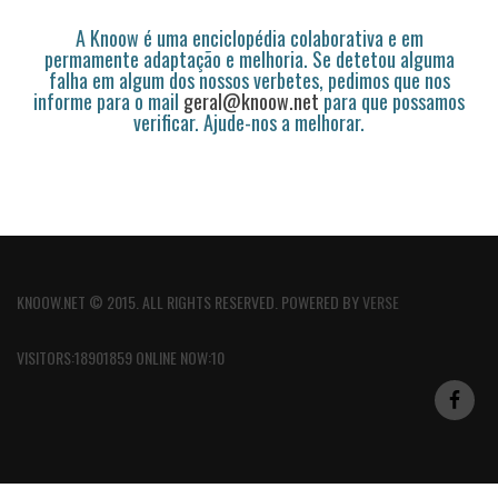
A Knoow é uma enciclopédia colaborativa e em
permamente adaptação e melhoria. Se detetou alguma
falha em algum dos nossos verbetes, pedimos que nos
informe para o mail
geral@knoow.net
para que possamos
verificar. Ajude-nos a melhorar.
KNOOW.NET © 2015. ALL RIGHTS RESERVED. POWERED BY
VERSE
VISITORS:18901859 ONLINE NOW:10