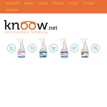
PORTUGUÊS
ESPAÑOL
ENGLISH
FRANÇAIS
DEUTSCH
РУССКИЙ
UKRAINIAN