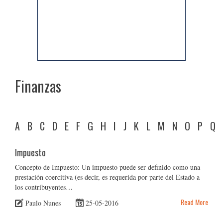
Finanzas
A
B
C
D
E
F
G
H
I
J
K
L
M
N
O
P
Q
Impuesto
Concepto de Impuesto: Un impuesto puede ser definido como una
prestación coercitiva (es decir, es requerida por parte del Estado a
los contribuyentes…
Read More
Paulo Nunes
25-05-2016