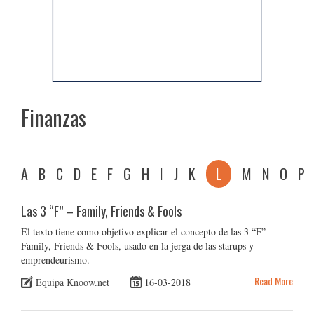
Finanzas
A
B
C
D
E
F
G
H
I
J
K
L
M
N
O
P
Las 3 “F” – Family, Friends & Fools
El texto tiene como objetivo explicar el concepto de las 3 “F” –
Family, Friends & Fools, usado en la jerga de las starups y
emprendeurismo.
Read More
Equipa Knoow.net
16-03-2018