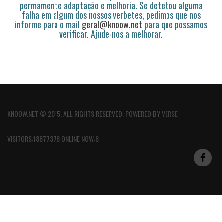
permamente adaptação e melhoria. Se detetou alguma
falha em algum dos nossos verbetes, pedimos que nos
informe para o mail
geral@knoow.net
para que possamos
verificar. Ajude-nos a melhorar.
KNOOW.NET © 2015. ALL RIGHTS RESERVED. POWERED BY
VERSE
VISITORS:18877378 ONLINE NOW:8