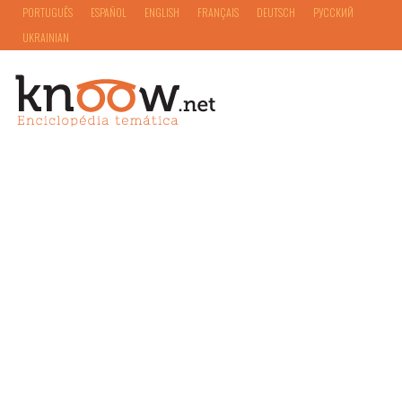
PORTUGUÊS
ESPAÑOL
ENGLISH
FRANÇAIS
DEUTSCH
РУССКИЙ
UKRAINIAN