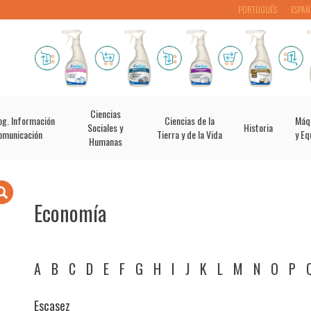
PORTUGUÊS
ESPAÑ
Ciencias
og. Información
Ciencias de la
Máq
Sociales y
Historia
omunicación
Tierra y de la Vida
y Eq
Humanas
Economía
A
B
C
D
E
F
G
H
I
J
K
L
M
N
O
P
Escasez