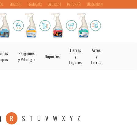
OL
ENGLISH
FRANÇAIS
DEUTSCH
РУССКИЙ
UKRAINIAN
Tierras
Artes
uinas
Religiones
Deportes
y
y
uipos
y Mitología
Lugares
Letras
Q
R
S
T
U
V
W
X
Y
Z