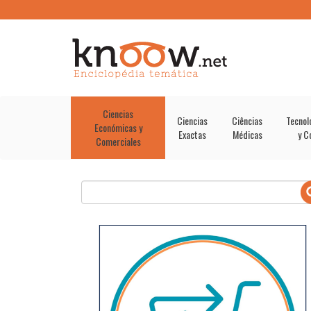
Ciencias
Ciencias
Ciências
Tecnol
Económicas y
Exactas
Médicas
y C
Comerciales