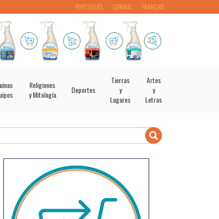
PORTUGUÊS
ESPAÑOL
FRANÇAIS
Tierras
Artes
uinas
Religiones
Deportes
y
y
uipos
y Mitología
Lugares
Letras