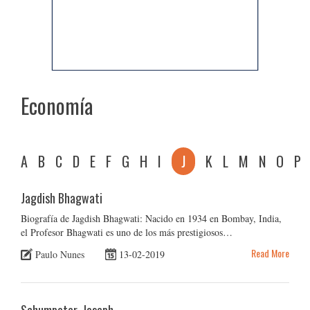
Economía
A
B
C
D
E
F
G
H
I
J
K
L
M
N
O
P
Jagdish Bhagwati
Biografía de Jagdish Bhagwati: Nacido en 1934 en Bombay, India,
el Profesor Bhagwati es uno de los más prestigiosos…
Read More
Paulo Nunes
13-02-2019
Schumpeter, Joseph