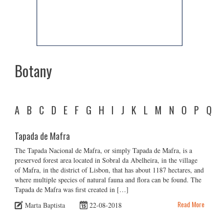
Botany
A
B
C
D
E
F
G
H
I
J
K
L
M
N
O
P
Q
Tapada de Mafra
The Tapada Nacional de Mafra, or simply Tapada de Mafra, is a
preserved forest area located in Sobral da Abelheira, in the village
of Mafra, in the district of Lisbon, that has about 1187 hectares, and
where multiple species of natural fauna and flora can be found. The
Tapada de Mafra was first created in […]
Read More
Marta Baptista
22-08-2018