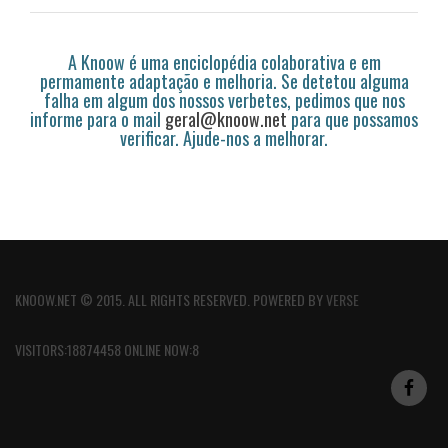
A Knoow é uma enciclopédia colaborativa e em
permamente adaptação e melhoria. Se detetou alguma
falha em algum dos nossos verbetes, pedimos que nos
informe para o mail
geral@knoow.net
para que possamos
verificar. Ajude-nos a melhorar.
KNOOW.NET © 2015. ALL RIGHTS RESERVED. POWERED BY
VERSE
VISITORS:18874458 ONLINE NOW:8