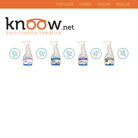
PORTUGUÊS
ESPAÑOL
ENGLISH
FRANÇAIS