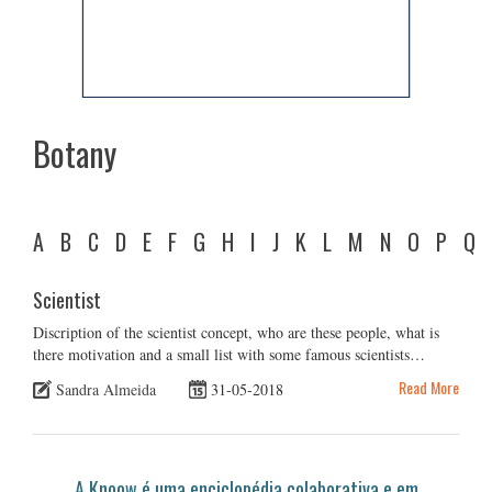
Botany
A
B
C
D
E
F
G
H
I
J
K
L
M
N
O
P
Q
Scientist
Discription of the scientist concept, who are these people, what is
there motivation and a small list with some famous scientists…
Read More
Sandra Almeida
31-05-2018
A Knoow é uma enciclopédia colaborativa e em