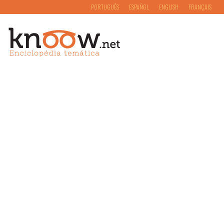
PORTUGUÊS
ESPAÑOL
ENGLISH
FRANÇAIS