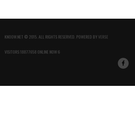
KNOOW.NET © 2015. ALL RIGHTS RESERVED. POWERED BY
VERSE
VISITORS:18877658 ONLINE NOW:6