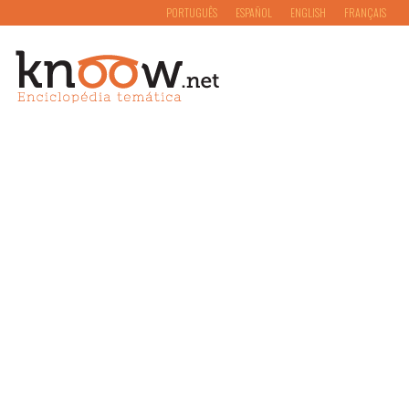
PORTUGUÊS
ESPAÑOL
ENGLISH
FRANÇAIS