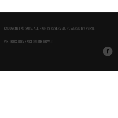
KNOOW.NET © 2015. ALL RIGHTS RESERVED. POWERED BY
VERSE
VISITORS:18879783 ONLINE NOW:3