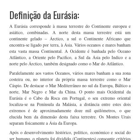
Definição da Eurásia:
A Eurásia corresponde à massa terrestre do Continente europeu e
asiático, combinadas. A norte desta massa terrestre está um
continente gelado – Árctico, a sul o Continente Africano que
encontra-se ligado por terra, à Ásia. Vários oceanos e mares banham
esta vasta massa Continental. A Ocidente é banhada pelo Oceano
Atlântico, a Oriente pelo Pacifico, a Sul da Ásia pelo Indico e a
norte pelo Árctico, também designado como o Mar do Atlântico.
Paralelamente aos vastos Oceanos, vários mares banham a sua zona
costeira ou, no interior da própria massa terrestre como o Mar
Cáspio. De destacar o Mar Mediterrâneo no sul da Europa, Báltico a
norte, Mar Negro e Mar da China. O ponto mais Ocidental da
Eurásia é o Cabo da Roca em Portugal, o seu extremo oriental
localiza-se na Península da Malásia, a distância entre estes dois
extremos é de aproximadamente doze mil quilómetros, o que
elucida bem da dimensão desta faixa terrestre. Os Montes Urais
separam fisicamente a Ásia da Europa.
Após o desenvolvimento histórico, politico, económico e social do
ser humano, o planeta foi dividido (Continentes) consoante critérios