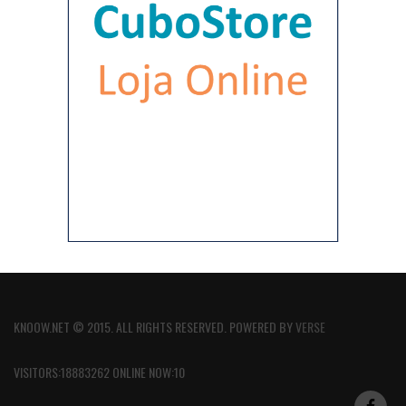
KNOOW.NET © 2015. ALL RIGHTS RESERVED. POWERED BY
VERSE
VISITORS:18883262 ONLINE NOW:10