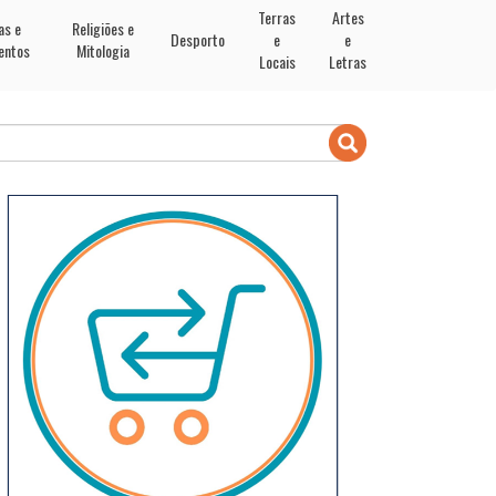
Terras
Artes
as e
Religiões e
Desporto
e
e
entos
Mitologia
Locais
Letras