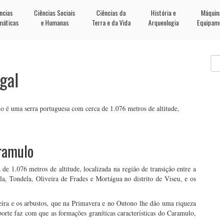
ncias
Ciências Sociais
Ciências da
História e
Máquin
máticas
e Humanas
Terra e da Vida
Arqueologia
Equipam
gal
 é uma serra portuguesa com cerca de 1.076 metros de altitude,
aramulo
e 1.076 metros de altitude, localizada na região de transição entre a
la, Tondela, Oliveira de Frades e Mortágua no distrito de Viseu, e os
eira e os arbustos, que na Primavera e no Outono lhe dão uma riqueza
porte faz com que as formações graníticas características do Caramulo,