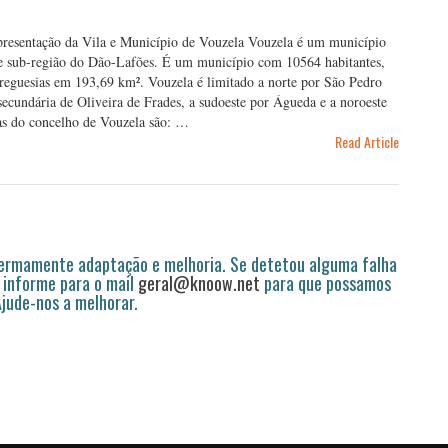
Apresentação da Vila e Município de Vouzela Vouzela é um município
te e sub-região do Dão-Lafões. É um município com 10564 habitantes,
reguesias em 193,69 km². Vouzela é limitado a norte por São Pedro
 secundária de Oliveira de Frades, a sudoeste por Águeda e a noroeste
ias do concelho de Vouzela são: …
Read Article
permamente adaptação e melhoria. Se detetou alguma falha
 informe para o mail
geral@knoow.net
para que possamos
 Ajude-nos a melhorar.