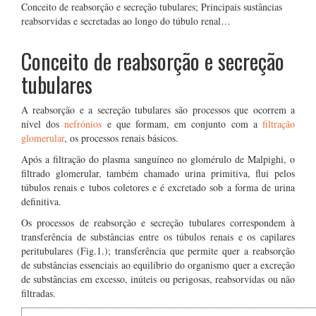
Conceito de reabsorção e secreção tubulares; Principais sustâncias
reabsorvidas e secretadas ao longo do túbulo renal…
Conceito de reabsorção e secreção
tubulares
A reabsorção e a secreção tubulares são processos que ocorrem a
nível dos
nefrónios
e que formam, em conjunto com a
filtração
glomerular
, os processos renais básicos.
Após a filtração do plasma sanguíneo no glomérulo de Malpighi, o
filtrado glomerular, também chamado urina primitiva, flui pelos
túbulos renais e tubos coletores e é excretado sob a forma de urina
definitiva.
Os processos de reabsorção e secreção tubulares correspondem à
transferência de substâncias entre os túbulos renais e os capilares
peritubulares (Fig.1.); transferência que permite quer a reabsorção
de substâncias essenciais ao equilíbrio do organismo quer a excreção
de substâncias em excesso, inúteis ou perigosas, reabsorvidas ou não
filtradas.