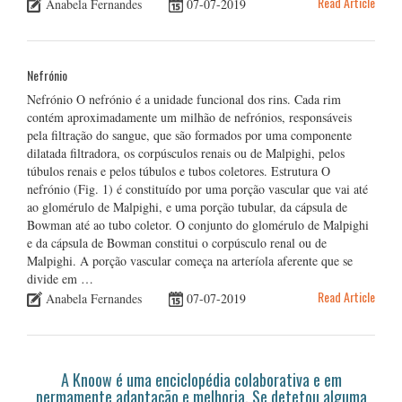
Read Article
Anabela Fernandes
07-07-2019
Nefrónio
Nefrónio O nefrónio é a unidade funcional dos rins. Cada rim
contém aproximadamente um milhão de nefrónios, responsáveis
pela filtração do sangue, que são formados por uma componente
dilatada filtradora, os corpúsculos renais ou de Malpighi, pelos
túbulos renais e pelos túbulos e tubos coletores. Estrutura O
nefrónio (Fig. 1) é constituído por uma porção vascular que vai até
ao glomérulo de Malpighi, e uma porção tubular, da cápsula de
Bowman até ao tubo coletor. O conjunto do glomérulo de Malpighi
e da cápsula de Bowman constitui o corpúsculo renal ou de
Malpighi. A porção vascular começa na arteríola aferente que se
divide em …
Read Article
Anabela Fernandes
07-07-2019
A Knoow é uma enciclopédia colaborativa e em
permamente adaptação e melhoria. Se detetou alguma