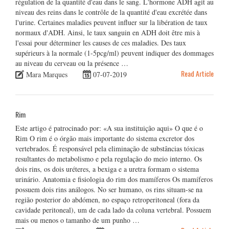
régulation de la quantité d'eau dans le sang. L'hormone ADH agit au
niveau des reins dans le contrôle de la quantité d'eau excrétée dans
l'urine. Certaines maladies peuvent influer sur la libération de taux
normaux d'ADH. Ainsi, le taux sanguin en ADH doit être mis à
l'essai pour déterminer les causes de ces maladies. Des taux
supérieurs à la normale (1-5pcg/ml) peuvent indiquer des dommages
au niveau du cerveau ou la présence …
Read Article
Mara Marques
07-07-2019
Rim
Este artigo é patrocinado por: «A sua instituição aqui» O que é o
Rim O rim é o órgão mais importante do sistema excretor dos
vertebrados. É responsável pela eliminação de substâncias tóxicas
resultantes do metabolismo e pela regulação do meio interno. Os
dois rins, os dois uréteres, a bexiga e a uretra formam o sistema
urinário. Anatomia e fisiologia do rim dos mamíferos Os mamíferos
possuem dois rins análogos. No ser humano, os rins situam-se na
região posterior do abdómen, no espaço retroperitoneal (fora da
cavidade peritoneal), um de cada lado da coluna vertebral. Possuem
mais ou menos o tamanho de um punho …