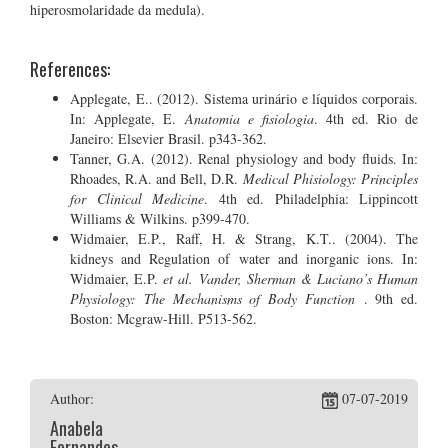
hiperosmolaridade da medula).
References:
Applegate, E.. (2012). Sistema urinário e líquidos corporais.
In: Applegate, E.
Anatomia e fisiologia
. 4th ed. Rio de
Janeiro: Elsevier Brasil. p343-362.
Tanner, G.A. (2012). Renal physiology and body fluids. In:
Rhoades, R.A. and Bell, D.R.
Medical Phisiology: Principles
for Clinical Medicine
. 4th ed. Philadelphia: Lippincott
Williams & Wilkins. p399-470.
Widmaier, E.P., Raff, H. & Strang, K.T.. (2004). The
kidneys and Regulation of water and inorganic ions. In:
Widmaier, E.P.
et al. Vander, Sherman & Luciano’s Human
Physiology: The Mechanisms of Body Function
. 9th ed.
Boston: Mcgraw-Hill. P513-562.
Author:
07-07-2019
Anabela
Fernandes