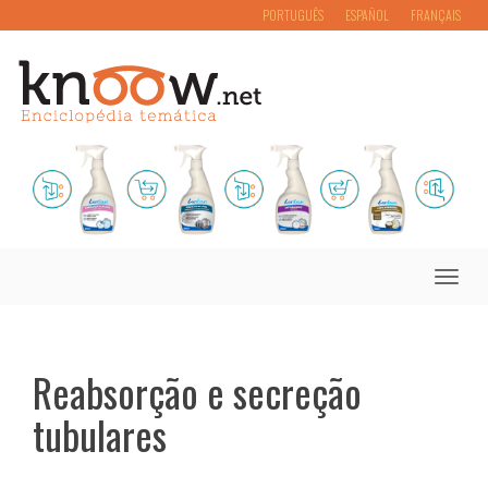
PORTUGUÊS
ESPAÑOL
FRANÇAIS
Toggle
naviga
Reabsorção e secreção
tubulares