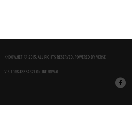
KNOOW.NET © 2015. ALL RIGHTS RESERVED. POWERED BY
VERSE
VISITORS:18884321 ONLINE NOW:6