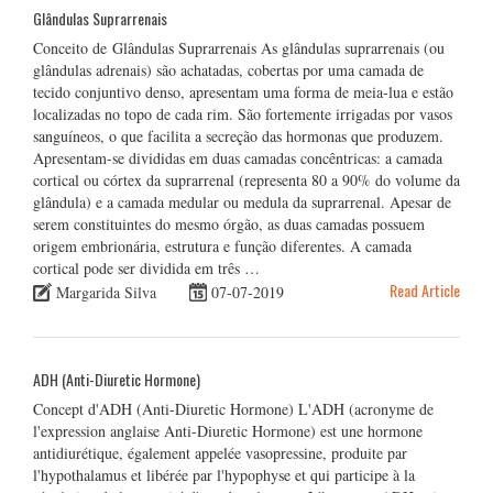
Glândulas Suprarrenais
Conceito de Glândulas Suprarrenais As glândulas suprarrenais (ou
glândulas adrenais) são achatadas, cobertas por uma camada de
tecido conjuntivo denso, apresentam uma forma de meia-lua e estão
localizadas no topo de cada rim. São fortemente irrigadas por vasos
sanguíneos, o que facilita a secreção das hormonas que produzem.
Apresentam-se divididas em duas camadas concêntricas: a camada
cortical ou córtex da suprarrenal (representa 80 a 90% do volume da
glândula) e a camada medular ou medula da suprarrenal. Apesar de
serem constituintes do mesmo órgão, as duas camadas possuem
origem embrionária, estrutura e função diferentes. A camada
cortical pode ser dividida em três …
Read Article
Margarida Silva
07-07-2019
ADH (Anti-Diuretic Hormone)
Concept d'ADH (Anti-Diuretic Hormone) L'ADH (acronyme de
l'expression anglaise Anti-Diuretic Hormone) est une hormone
antidiurétique, également appelée vasopressine, produite par
l'hypothalamus et libérée par l'hypophyse et qui participe à la