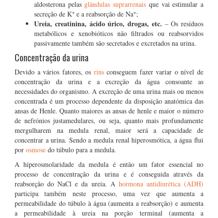
aldosterona pelas
glândulas suprarrenais
que vai estimular a
+
+
secreção de K
e a reabsorção de Na
;
Ureia, creatinina, ácido úrico, drogas, etc. ­
– Os resíduos
metabólicos e xenobióticos não filtrados ou reabsorvidos
passivamente também são secretados e excretados na urina.
Concentração da urina
Devido a vários fatores, os
rins
conseguem fazer variar o nível de
concentração da urina e a excreção da água consoante as
necessidades do organismo. A excreção de uma urina mais ou menos
concentrada é um processo dependente da disposição anatómica das
ansas de Henle. Quanto maiores as ansas de henle e maior o número
de nefrónios justamedulares, ou seja, quanto mais profundamente
mergulharem na medula renal, maior será a capacidade de
concentrar a urina. Sendo a medula renal hiperosmótica, a água flui
por
osmose
do túbulo para a medula.
A hiperosmolaridade da medula é então um fator essencial no
processo de concentração da urina e é conseguida através da
reabsorção do NaCl e da ureia. A
hormona antidiurética (ADH)
participa também neste processo, uma vez que aumenta a
permeabilidade do túbulo à água (aumenta a reabsorção) e aumenta
a permeabilidade à ureia na porção terminal (aumenta a