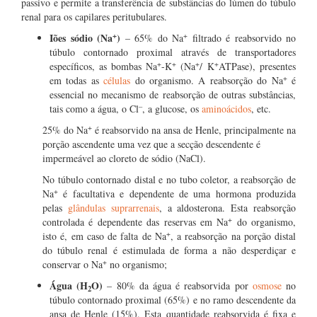
passivo e permite a transferência de substâncias do lúmen do túbulo
renal para os capilares peritubulares.
+
+
Iões sódio (Na
)
– 65% do Na
filtrado é reabsorvido no
túbulo contornado proximal através de transportadores
+
+
+
+
específicos, as bombas Na
-K
(Na
/ K
ATPase), presentes
+
em todas as
células
do organismo. A reabsorção do Na
é
essencial no mecanismo de reabsorção de outras substâncias,
–
tais como a água, o Cl
, a glucose, os
aminoácidos
, etc.
+
25% do Na
é reabsorvido na ansa de Henle, principalmente na
porção ascendente uma vez que a secção descendente é
impermeável ao cloreto de sódio (NaCl).
No túbulo contornado distal e no tubo coletor, a reabsorção de
+
Na
é facultativa e dependente de uma hormona produzida
pelas
glândulas suprarrenais
, a aldosterona. Esta reabsorção
+
controlada é dependente das reservas em Na
do organismo,
+
isto é, em caso de falta de Na
, a reabsorção na porção distal
do túbulo renal é estimulada de forma a não desperdiçar e
+
conservar o Na
no organismo;
Água (H
O)
– 80% da água é reabsorvida por
osmose
no
2
túbulo contornado proximal (65%) e no ramo descendente da
ansa de Henle (15%). Esta quantidade reabsorvida é fixa e