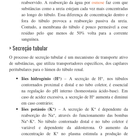
reabsorvido. A reabsorção da água por
osmose
faz com que
substâncias como a ureia estejam cada vez mais concentradas
ao longo do túbulo. Essa diferença de concentração dentro e
fora do túbulo provoca a reabsorção passiva da ureia.
Contudo, a membrana do túbulo é pouco permeável a esse
resíduo pelo que menos de 50% volta para a corrente
sanguínea.
> Secreção tubular
O processo de secreção tubular é um mecanismo de transporte ativo
de substâncias, que utiliza transportadores específicos, dos capilares
peritubulares para o lúmen do túbulo renal.
+
+
Iões hidrogénio (H
)
– A secreção de H
, nos túbulos
contornados proximal e distal e no tubo coletor, é essencial
na regulação do pH interno (homeostasia ácido-base). Em
+
caso de acidez excessiva, a secreção de H
aumenta e diminui
em caso contrário;
+
+
Iões potássio (K
)
– A secreção de K
é dependente da
+
reabsorção do Na
, através do funcionamento das bombas
+
+
Na
-K
. No túbulo contornado distal e no tubo coletor é
variável e dependente da aldosterona. O aumento da
+
concentração de K
no plasma estimula a produção de