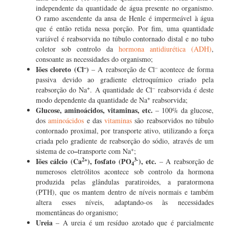
independente da quantidade de água presente no organismo.
O ramo ascendente da ansa de Henle é impermeável à água
que é então retida nessa porção. Por fim, uma quantidade
variável é reabsorvida no túbulo contornado distal e no tubo
coletor sob controlo da
hormona antidiurética (ADH)
,
consoante as necessidades do organismo;
–
–
Iões cloreto (Cl
)
– A reabsorção de Cl
acontece de forma
passiva devido ao gradiente eletroquímico criado pela
+
–
reabsorção do Na
. A quantidade de Cl
reabsorvida é deste
+
modo dependente da quantidade de Na
reabsorvida;
Glucose, aminoácidos, vitaminas, etc.
– 100% da glucose,
dos
aminoácidos
e das
vitaminas
são reabsorvidos no túbulo
contornado proximal, por transporte ativo, utilizando a força
criada pelo gradiente de reabsorção do sódio, através de um
+
–
sistema de co
transporte com Na
;
2+
3-
Iões cálcio (Ca
), fosfato (PO
), etc.
– A reabsorção de
4
numerosos eletrólitos acontece sob controlo da hormona
produzida pelas glândulas paratiroides, a paratormona
(PTH), que os mantem dentro de níveis normais e também
altera esses níveis, adaptando-os às necessidades
momentâneas do organismo;
Ureia
– A ureia é um resíduo azotado que é parcialmente