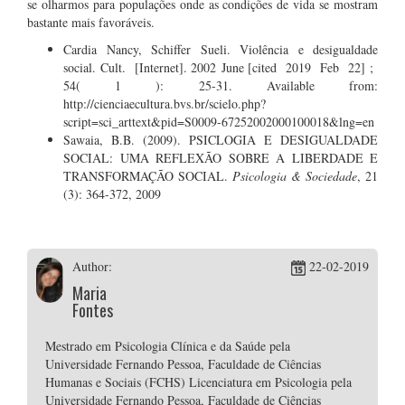
se olharmos para populações onde as condições de vida se mostram
bastante mais favoráveis.
Cardia Nancy, Schiffer Sueli. Violência e desigualdade
social. Cult. [Internet]. 2002 June [cited 2019 Feb 22] ;
54( 1 ): 25-31. Available from:
http://cienciaecultura.bvs.br/scielo.php?
script=sci_arttext&pid=S0009-67252002000100018&lng=en
Sawaia, B.B. (2009). PSICLOGIA E DESIGUALDADE
SOCIAL: UMA REFLEXÃO SOBRE A LIBERDADE E
TRANSFORMAÇÃO SOCIAL.
Psicologia & Sociedade
, 21
(3): 364-372, 2009
Author:
22-02-2019
Maria
Fontes
Mestrado em Psicologia Clínica e da Saúde pela
Universidade Fernando Pessoa, Faculdade de Ciências
Humanas e Sociais (FCHS) Licenciatura em Psicologia pela
Universidade Fernando Pessoa, Faculdade de Ciências