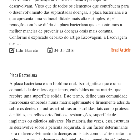
desenvolvam. Visto que de todos os elementos que contribuem para
o desenvolvimento das supracitadas doenças, a placa bacteriana é a
que apresenta uma vulnerabilidade mais alta e simples, é pela
remoção com base diária da placa bacteriana que encontramos a
melhor maneira de prevenir as doenças orais mais comuns.
Conforme é explicado debaixo do artigo Escovagem, a Escovagem
dos …
Read Article
Edir Barreto
04-01-2016
Placa Bacteriana
A placa bacteriana é um biofilme oral. Isso significa que é uma
comunidade de microorganismos, embebidos numa matriz, que
recobre uma superfície sólida. Este termo, define uma comunidade
microbiana embebida numa matriz aglutinante e firmemente aderida
sobre os dentes ou outras estruturas orais sólidas, tais como próteses
dentárias, aparelhos ortodônticos, restaurações, superfície de
implantes ou cálculos salivares. Na maioria das vezes, essa estrutura
se desenvolve sobre a película adquirida. É um factor determinante
para o desenvolvimento de doenças orais tais como a cárie dentária e
todas as formas de doença periodontal, desde a gengivite até todas as