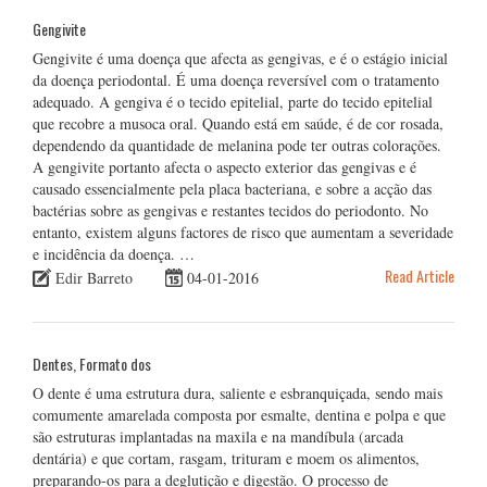
Gengivite
Gengivite é uma doença que afecta as gengivas, e é o estágio inicial
da doença periodontal. É uma doença reversível com o tratamento
adequado. A gengiva é o tecido epitelial, parte do tecido epitelial
que recobre a musoca oral. Quando está em saúde, é de cor rosada,
dependendo da quantidade de melanina pode ter outras colorações.
A gengivite portanto afecta o aspecto exterior das gengivas e é
causado essencialmente pela placa bacteriana, e sobre a acção das
bactérias sobre as gengivas e restantes tecidos do periodonto. No
entanto, existem alguns factores de risco que aumentam a severidade
e incidência da doença. …
Read Article
Edir Barreto
04-01-2016
Dentes, Formato dos
O dente é uma estrutura dura, saliente e esbranquiçada, sendo mais
comumente amarelada composta por esmalte, dentina e polpa e que
são estruturas implantadas na maxila e na mandíbula (arcada
dentária) e que cortam, rasgam, trituram e moem os alimentos,
preparando-os para a deglutição e digestão. O processo de