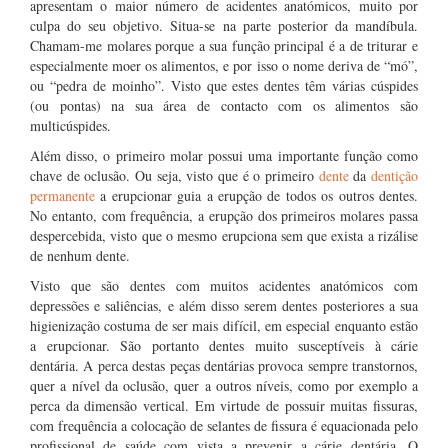
apresentam o maior número de acidentes anatómicos, muito por
culpa do seu objetivo. Situa-se na parte posterior da mandíbula.
Chamam-me molares porque a sua função principal é a de triturar e
especialmente moer os alimentos, e por isso o nome deriva de “mó”,
ou “pedra de moinho”. Visto que estes dentes têm várias cúspides
(ou pontas) na sua área de contacto com os alimentos são
multicúspides.
Além disso, o primeiro molar possui uma importante função como
chave de oclusão. Ou seja, visto que é o primeiro
dente
da
dentição
permanente
a erupcionar guia a erupção de todos os outros dentes.
No entanto, com frequência, a erupção dos primeiros molares passa
despercebida, visto que o mesmo erupciona sem que exista a rizálise
de nenhum dente.
Visto que são dentes com muitos acidentes anatómicos com
depressões e saliências, e além disso serem dentes posteriores a sua
higienização costuma de ser mais difícil, em especial enquanto estão
a erupcionar. São portanto dentes muito susceptíveis à cárie
dentária. A perca destas peças dentárias provoca sempre transtornos,
quer a nível da oclusão, quer a outros níveis, como por exemplo a
perca da dimensão vertical. Em virtude de possuir muitas fissuras,
com frequência a colocação de selantes de fissura é equacionada pelo
profissional de saúde com vista a prevenir a cárie dentária. O