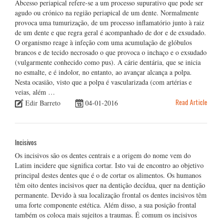
Abcesso periapical refere-se a um processo supurativo que pode ser
agudo ou crónico na região periapical de um dente. Normalmente
provoca uma tumurização, de um processo inflamatório junto à raiz
de um dente e que regra geral é acompanhado de dor e de exsudado.
O organismo reage à infeção com uma acumulação de glóbulos
brancos e de tecido necrosado o que provoca o inchaço e o exsudado
(vulgarmente conhecido como pus). A cárie dentária, que se inicia
no esmalte, e é indolor, no entanto, ao avançar alcança a polpa.
Nesta ocasião, visto que a polpa é vascularizada (com artérias e
veias, além …
Read Article
Edir Barreto
04-01-2016
Incisivos
Os incisivos são os dentes centrais e a origem do nome vem do
Latim incidere que significa cortar. Isto vai de encontro ao objetivo
principal destes dentes que é o de cortar os alimentos. Os humanos
têm oito dentes incisivos quer na dentição decídua, quer na dentição
permanente. Devido à sua localização frontal os dentes incisivos têm
uma forte componente estética. Além disso, a sua posição frontal
também os coloca mais sujeitos a traumas. É comum os incisivos