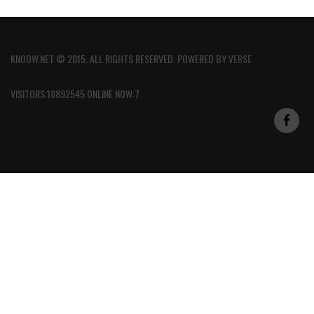
KNOOW.NET © 2015. ALL RIGHTS RESERVED. POWERED BY
VERSE
VISITORS:18892545 ONLINE NOW:7